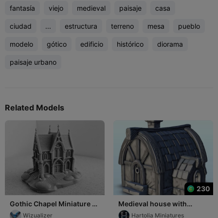
fantasía
viejo
medieval
paisaje
casa
ciudad
...
estructura
terreno
mesa
pueblo
modelo
gótico
edificio
histórico
diorama
paisaje urbano
Related Models
230
Gothic Chapel Miniature –
Medieval house with
Medieval Building 004
rounded roof and chimney
Wizualizer
Hartolia Miniatures