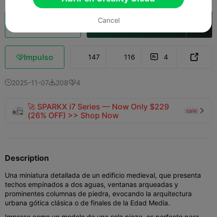
Cancel
Laminador en la nube
Abrir en Creality Cloud

Impulso
147
116
4



2025-11-07
208
4



🚀 SPARKX i7 Series — Now Only $229
sale

(26% OFF) >> Shop Now
Description
Una miniatura detallada de un edificio medieval, que presenta
techos empinados a dos aguas, ventanas arqueadas y
prominentes columnas de piedra, evocando la arquitectura
urbana gótica clásica o de finales de la Edad Media.
Impreso como un modelo de una sola pieza, es perfecto para