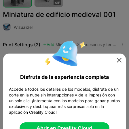
G
I
F
Miniatura de edificio medieval 001
Wizualizer
Print Settings (2)
Add
Miniaturas
Accesorios y terrenos



Todos
K2 Plus
K2 Pro
K2
K2 SE
SPARK

Disfruta de la experiencia completa
0.16mm layer, 2 walls, 10% infill
Autor
01h 14m
1 plates
8.23g



Accede a todos los detalles de los modelos, disfruta de un
corte en la nube sin interrupciones y de la impresión con
un solo clic. ¡Interactúa con los modelos para ganar puntos
exclusivos y desbloquear más sorpresas solo en la
0.2mm layer, 3 walls, 30% infill
aplicación Creality Cloud!
01h 27m
1 plates
11.21g



Abrir en Creality Cloud