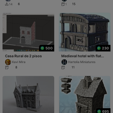
6 - miniatures
6
15
14
1


500
230
Casa Rural de 2 pisos
Medieval hotel with flat
roof and terrace 5 -
Xavi Mira
Hartolia Miniatures
miniatures war
8
11


695