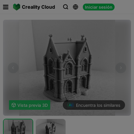

Creality Cloud
Iniciar sesión



Encuentra los similares

Vista previa 3D