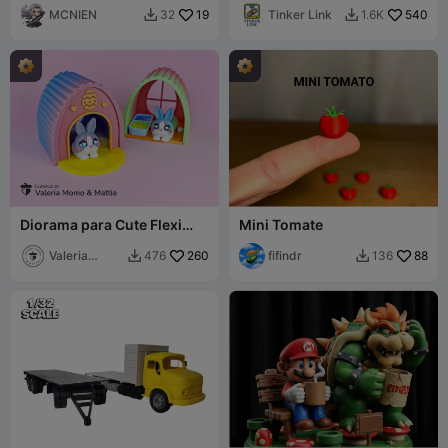
MCNIEN
19
Tinker Link
540
32
1.6K


Diorama para Cute Flexi
Mini Tomate
Animals, Edición Cute
Bunny
Valeria
260
fifindr
88
476
136


Momo Mattia