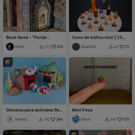
Book Nook - "Portal
Cono de tráfico mini | 25
Ancestral"
mm | Escala 1:20
Shira
219
Sigala3D
13
273
40


Diorama para animales flexi
Mini fresa
lindos, edición carpa koi
Valeria
384
fifindr
105
193
245


Momo Mattia