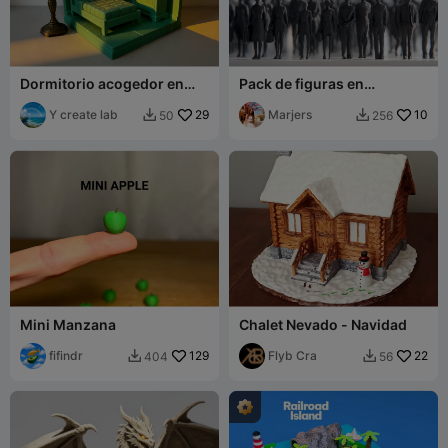
Dormitorio acogedor en
Pack de figuras en
miniatura de 64 piezas a
miniatura Low Poly de 800
escala 1:64
Y create lab
29
modelos - Parte 1/8
Marjers
10
50
256


Mini Manzana
Chalet Nevado - Navidad
fifindr
129
Flyb Cra
22
404
56

