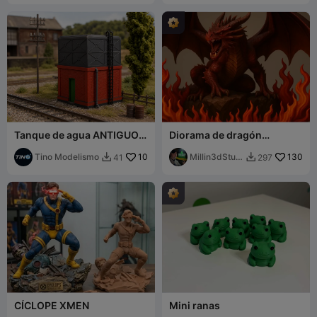
Tanque de agua ANTIGUO -
Diorama de dragón
BAJO - FFCC - Escala H0 -
rodeado de llamas
Impresión sencilla
Tino Modelismo
10
Millin3dStudi
130
41
297


o
CÍCLOPE XMEN
Mini ranas