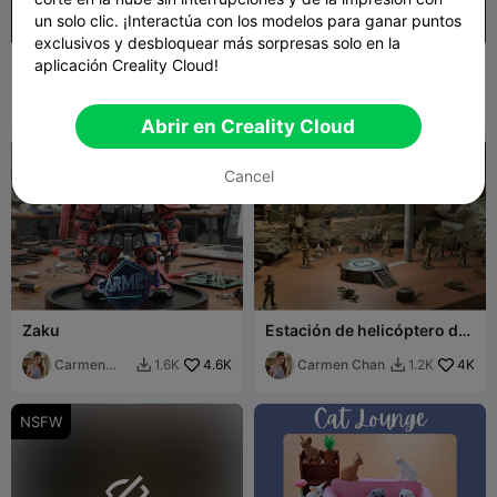
un solo clic. ¡Interactúa con los modelos para ganar puntos
G
I
F
exclusivos y desbloquear más sorpresas solo en la
Organizador de estante
Lancha Miami Vice Scarab
aplicación Creality Cloud!
para botellas de pintura
38 KV 1:64 - Remolque y
Vallejo para miniaturas y
Blaerov
476
Vitrina de Exhibición
Tino Modelismo
16
526
75


modelos
Abrir en Creality Cloud
Cancel
Zaku
Estación de helicóptero de
Metal Slug
Carmen
4.6K
Carmen Chan
4K
1.6K
1.2K


Chan
NSFW
