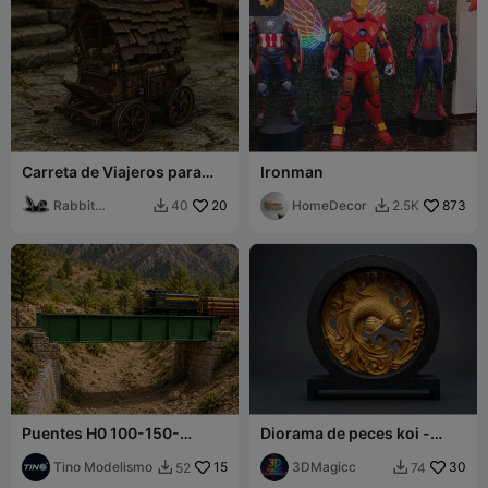
Carreta de Viajeros para
Ironman
DnD
Rabbit
20
HomeDecor
873
40
2.5K


Workshop
Puentes H0 100-150-
Diorama de peces koi -
200mm - Escalable -
decoración
Puente de vigas
Tino Modelismo
15
3DMagicc
30
52
74


ferroviarias