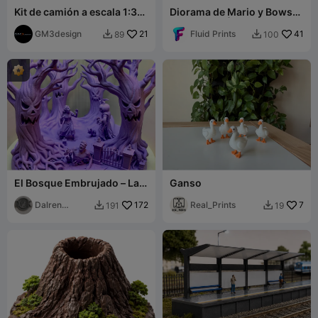
Kit de camión a escala 1:32
Diorama de Mario y Bowser
- STL para impresión 3D
en el banco | Icónica
FDM/SLA
GM3design
21
escena de paz
Fluid Prints
41
89
100


El Bosque Embrujado – La
Ganso
Caza del Segador de
Calabazas
Dalren
172
Real_Prints
7
191
19


Kaldulren