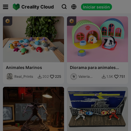

Creality Cloud
Iniciar sesión



Animales Marinos
Diorama para animales
Cute Flexi, Edición Cute
Real_Prints
225
Guinea Pig
Valeria
751
202
1.5K


Momo Mattia