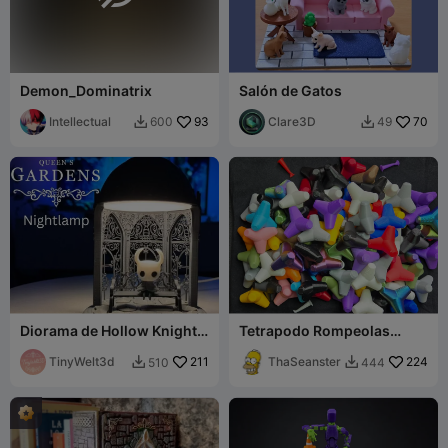
Demon_Dominatrix
Salón de Gatos
Intellectual
93
Clare3D
70
600
49


Diorama de Hollow Knight -
Tetrapodo Rompeolas
Banco del Jardín de la
Utilitario Juguete Fidget
Reina
TinyWelt3d
211
Accesorio Muestra
ThaSeanster
224
510
444


Escalable