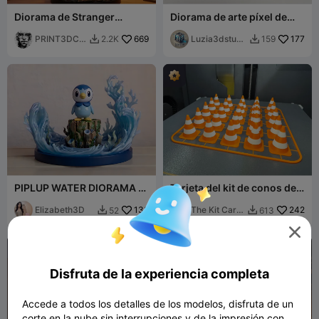
Diorama de Stranger
Diorama de arte píxel de
Things
Ryu de SF2
PRINT3DCB
669
Luzia3dstudi
177
2.2K
159


A
o
PIPLUP WATER DIORAMA -
Tarjeta del kit de conos de
3D POKEMON FAN ART
tráfico en escala 1:24 y 1:18
NINTENDO [FREE]
Elizabeth3D
138
The Kit Card
242
52
613


Guy

Disfruta de la experiencia completa
Accede a todos los detalles de los modelos, disfruta de un
corte en la nube sin interrupciones y de la impresión con