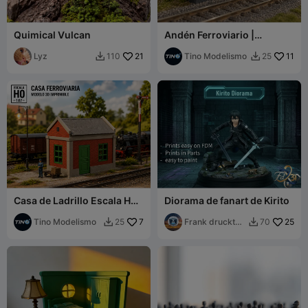
Quimical Vulcan
Andén Ferroviario |
Plataforma de Estación
Lyz
21
Tino Modelismo
11
110
25


Casa de Ladrillo Escala H0
Diorama de fanart de Kirito
para Dioramas y Maquetas
Tino Modelismo
7
Frank druckt
25
25
70


3D