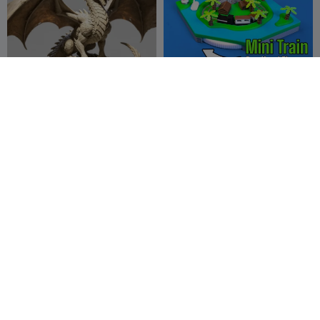
Diorama Dragón
Isla del Ferrocarril -
Diorama de Tren en
UTMNov3D
14
Miniatura
BamBam
171
23
137


Design
Rompecabezas de Balón de
Flexi Baby Sr. y Sra. Bigfoot
Fútbol 3D - Juguete de
y kit de diorama | Cabeza
ensamblaje con encaje a
Blaerov
36
Móvil V
Chibi Flex
51
124
109


presión entrelazado.