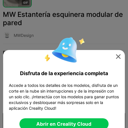
G
I
F
MW Estantería esquinera modular de
pared
MWDesign
Print Settings
Add
Hogar
Decoraciones y ornamentos para el hogar




Añadir configuración de impresión

Disfruta de la experiencia completa
Gana más puntos
Accede a todos los detalles de los modelos, disfruta de un
corte en la nube sin interrupciones y de la impresión con
200
un solo clic. ¡Interactúa con los modelos para ganar puntos

exclusivos y desbloquear más sorpresas solo en la
aplicación Creality Cloud!
Comprar
Abrir en Creality Cloud