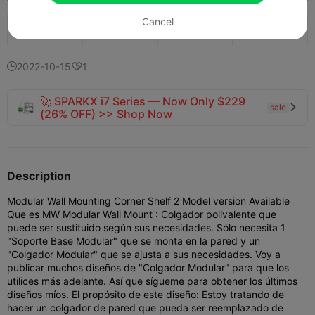
Cancel
120
85


2022-10-15
1


🚀 SPARKX i7 Series — Now Only $229
sale

(26% OFF) >> Shop Now
Description
Modular Wall Mounting Corner Shelf 2 Model version Available
Que es MW Modular Wall Mount : Colgador polivalente que
puede ser sustituido según sus necesidades. Sólo necesita 1
"Soporte Base Modular" que se monta en la pared y un
"Colgador Modular" que se ajusta a sus necesidades. Voy a
publicar muchos diseños de "Colgador Modular" para que los
utilices más adelante. Así que sígueme para obtener los últimos
diseños míos. El propósito de este diseño: Estoy tratando de
hacer un colgador de pared que pueda ser reemplazado de