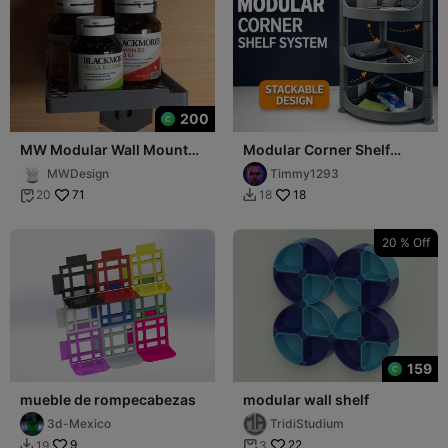
200
MW Modular Wall Mount
Modular Corner Shelf
Small Tray Shelf
System
MWDesign
Timmy1293
71
18
20
18


20 % Off
159
mueble de rompecabezas
modular wall shelf
3d-Mexico
TridiStudium
9
22
19
3

