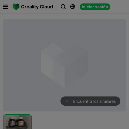

Creality Cloud
Iniciar sesión



Encuentra los similares