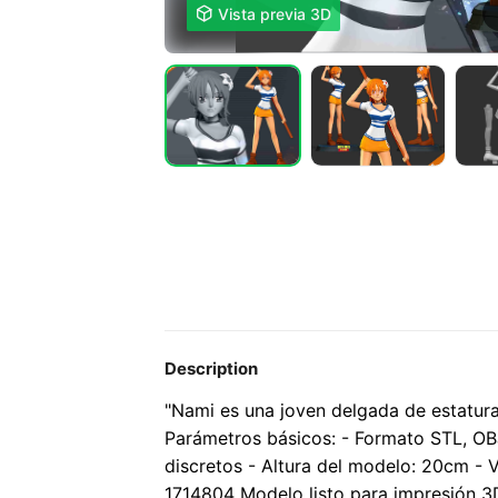

Vista previa 3D
Description
"Nami es una joven delgada de estatur
Parámetros básicos: - Formato STL, OB
discretos - Altura del modelo: 20cm - V
1714804 Modelo listo para impresión 3D