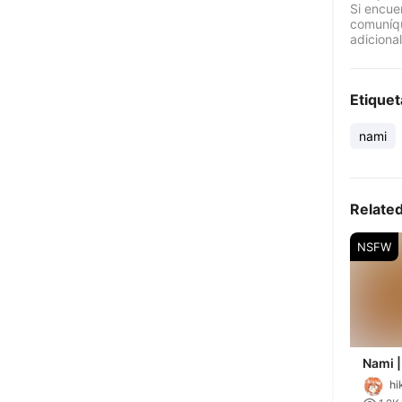
Si encue
comuníqu
adicional
Etiquet
nami
Relate
NSFW
Nami |
hi