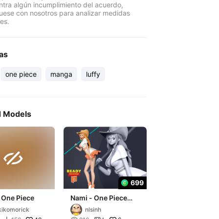
ntra algún incumplimiento del acuerdo,
ese con nosotros para analizar medidas
es.
as
one piece
manga
luffy
d Models

699
 One Piece
Nami - One Piece
Fanart
kikomorick
nlsinh