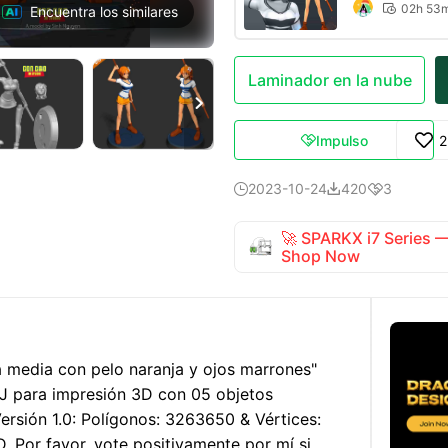
02h 53

Encuentra los similares
Laminador en la nube

Impulso
2

2023-10-24
420
3



🚀 SPARKX i7 Series
Shop Now
a media con pelo naranja y ojos marrones"
J para impresión 3D con 05 objetos
ersión 1.0: Polígonos: 3263650 & Vértices:
. Por favor, vote positivamente por mí si