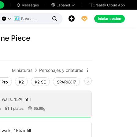
h
Creality Cloud App
Messages

Español





Iniciar sesión



One Piece
Miniaturas
Personajes y criaturas


 Pro
K2
K2 SE
SPARKX i7
Creality Hi
Ender-3 V
walls, 15% infill
m
1 plates
65.99g


walls, 15% infill