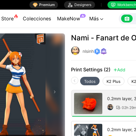

Premium

Designers
Workbenc


AI

Store
Colecciones
MakeNow
Más

Nami - Fanart de 
nlsinh
Print Settings (2)
Add

Todos
K2 Plus
K2
0.2mm layer, 3 
02h 29

0.2mm layer, 2 