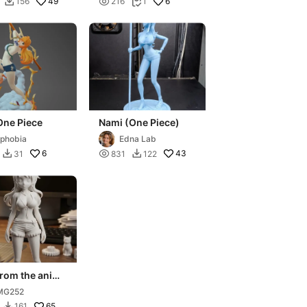
49

6
156
216
1


One Piece
Nami (One Piece)
phobia
Edna Lab
6

43
31
831
122


from the anime
iece
MG252
65
161
