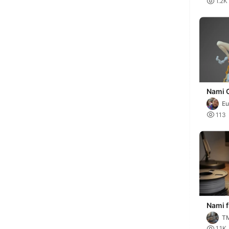

1.2K
Nami 
Eu

113
Nami 
One P
T

1.1K