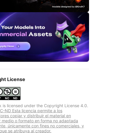
ght License
k is licensed under the Copyright License 4.0.
-ND Esta licencia permite a los
dores copiar y distribuir el material en
r medio o formato en forma no adaptada
te, únicamente con fines no comerciales, y
que se atribuya al creador.