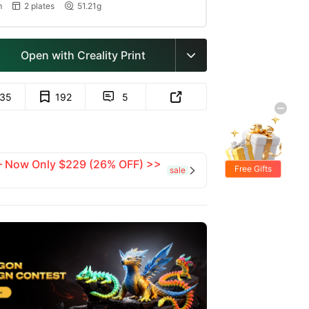
m
2 plates
51.21g


Open with Creality Print

35
192
5


 — Now Only $229 (26% OFF) >>
Free Gifts
sale
