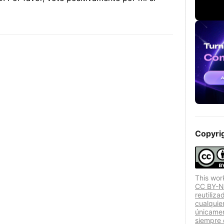
Copyri
This wor
CC BY-NC
reutiliza
cualquie
únicamen
siempre 