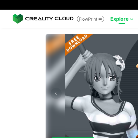
Explore
FlowPrint

