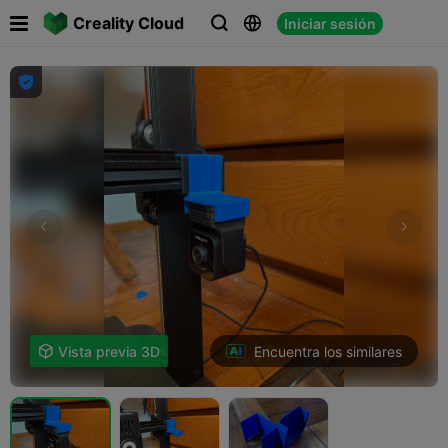

Creality Cloud
Iniciar sesión




Encuentra los similares

Vista previa 3D