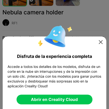
Nebula camera holder
RF1
Print Settings (5)
Add
Impresoras 3D
Piezas de impresora 3D




Todos
K2 Plus
K2 Pro
K2
K2 SE
SPARK
Disfruta de la experiencia completa
4.5

capa de 0,2mm, 2 paredes, 15% de relleno
Accede a todos los detalles de los modelos, disfruta de un
corte en la nube sin interrupciones y de la impresión con
32m 13s
1 plates
7.99g



un solo clic. ¡Interactúa con los modelos para ganar puntos
exclusivos y desbloquear más sorpresas solo en la
aplicación Creality Cloud!
capa de 0,2mm, 2 paredes, 15 de relleno
28m 52s
1 plates
7.97g



Abrir en Creality Cloud