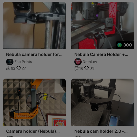
300
Nebula camera holder for
Nebula Camera Holder +
K1SE
Screen Relocation Bracket
FluxPrints
DethLev
27
33
92
16


Camera holder (Nebula)
Nebula cam holder 2.0 -
for Ender 3v3
25% LESS FILAMENT +