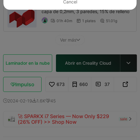
Cancel
capa de 0,2mm, 3 paredes, 15% de relleno
01h 40m
1 plates
51.01g



Ver más

Laminador en la nube
Abrir en Creality Cloud

Impulso
673
660
37



2024-02-19
1.6K
45



🚀 SPARKX i7 Series — Now Only $229
sale

(26% OFF) >> Shop Now