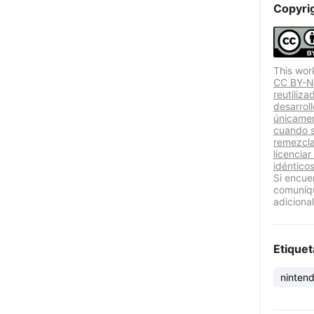
Copyri
This wor
CC BY-NC
reutiliz
desarrol
únicamen
cuando se
remezcla
licenciar
idénticos
Si encue
comuníqu
adicional
Etiquet
ninten