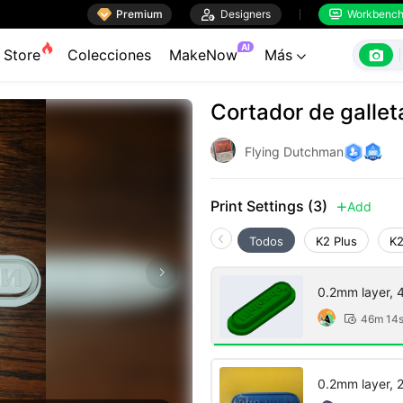

Premium

Designers
Workbenc


AI

Store
Colecciones
MakeNow
Más

Cortador de galle
Flying Dutchman
Print Settings (3)
Add

Todos
K2 Plus
K2
0.2mm layer, 4 
46m 14

0.2mm layer, 2 