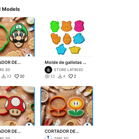
d Models
ADOR DE
Molde de galletas de
TAS LUIGGI
Mario Bros Nintendo
MS 3D
STORE LATIN3D
 MARIO BROS
20

2
33
32
4


ADOR DE
CORTADOR DE
ETAS HONGO
GALLETAS FLOR DE
MS 3D
TMS 3D