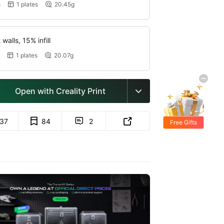
s
1 plates
20.45g


walls, 15% infill
1 plates
20.07g


Open with Creality Print

137
84
2


Free Gifts