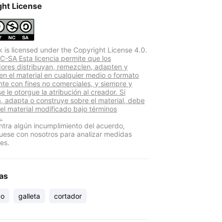
ght License
k is licensed under the Copyright License 4.0.
-SA Esta licencia permite que los
adores distribuyan, remezclen, adapten y
len el material en cualquier medio o formato
te con fines no comerciales, y siempre y
 le otorgue la atribución al creador. Si
, adapta o construye sobre el material, debe
 el material modificado bajo términos
.
ntra algún incumplimiento del acuerdo,
ese con nosotros para analizar medidas
es.
as
do
galleta
cortador