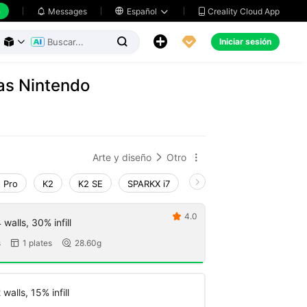
h
Creality Cloud App
Messages

Español





Iniciar sesión



tas Nintendo
Arte y diseño
Otro


 Pro
K2
K2 SE
SPARKX i7
Creality Hi
Ender-3 V
4.0

walls, 30% infill
s
1 plates
28.60g


walls, 15% infill