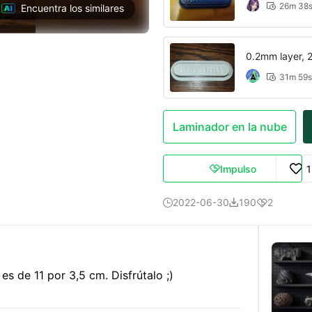
26m 38

Encuentra los similares
0.2mm layer, 2 
31m 59s

Laminador en la nube
Impulso

2022-06-30
190
2



s de 11 por 3,5 cm. Disfrútalo ;)