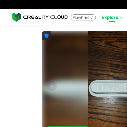
Explore
FlowPrint


