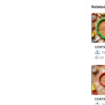
Relate
CORT
GALLE
T
SUPER

229
CORT
GALL
T