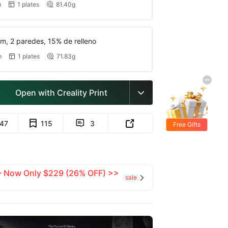
m
1 plates
81.40g


m, 2 paredes, 15% de relleno
m
1 plates
71.83g


Open with Creality Print

147
115
3


Free Gifts
 — Now Only $229 (26% OFF) >>
sale
