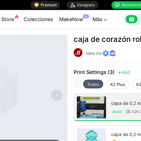

Premium

Designers
Workbenc


AI

Store
Colecciones
MakeNow
Más

caja de corazón r
Idea mx
Print Settings (3)
Add

Todos
K2 Plus
K2
capa de 0,2 m
Autor
02h

capa de 0,2 m