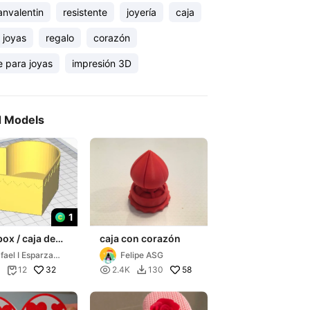
anvalentin
resistente
joyería
caja
 joyas
regalo
corazón
e para joyas
impresión 3D
d Models
1
box / caja de
caja con corazón
on
fael I Esparza
Felipe ASG
32

58
12
2.4K
130

