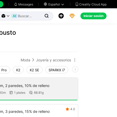
h
Creality Cloud App
Messages

Español





Iniciar sesión



obusto
Moda
Joyería y accesorios


 Pro
K2
K2 SE
SPARKX i7
Creality Hi
Ender-3 V
m, 2 paredes, 10% de relleno
 30m
1 plates
68.81g


4.0

m, 3 paredes, 15% de relleno