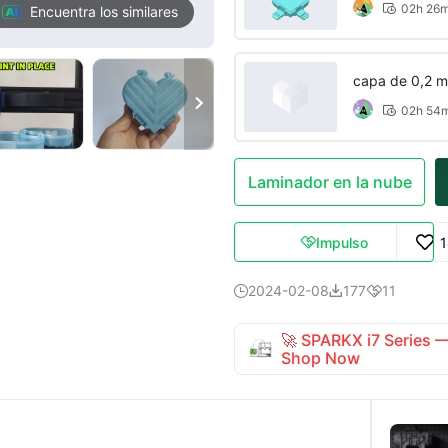
02h 26

Encuentra los similares
capa de 0,2 m

02h 54

Laminador en la nube
Impulso

2024-02-08
177
11



🚀 SPARKX i7 Series
Shop Now