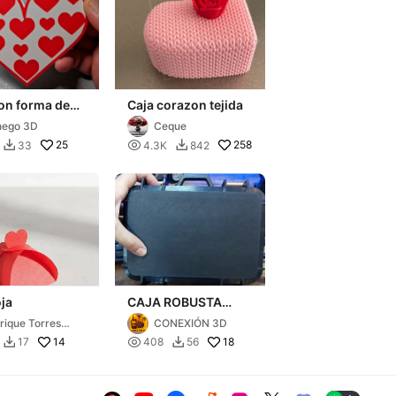
on forma de
Caja corazon tejida
on
hego 3D
Ceque
25

258
33
4.3K
842


oja
CAJA ROBUSTA
PARA TUS
rique Torres
CONEXIÓN 3D
PROYECTOS
menez
14

18
17
408
56

