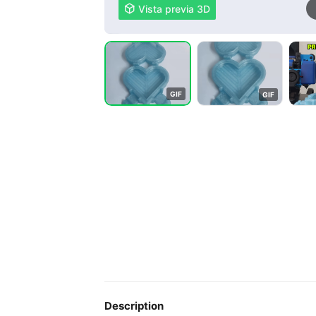

Vista previa 3D
G
I
F
G
I
F
Description