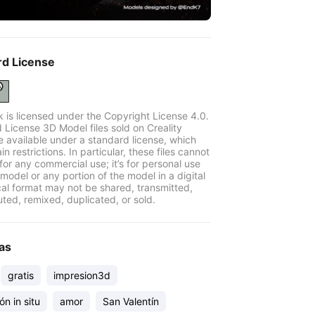
rd License
k is licensed under the Copyright License 4.0.
 License 3D Model files sold on Creality
e available under a standard license, which
in restrictions. In particular, these files cannot
for any commercial use; it’s for personal use
model or any portion of the model in a digital
cal format may not be shared, transmitted,
uted, remixed, duplicated, or sold.
as
gratis
impresion3d
ón in situ
amor
San Valentín