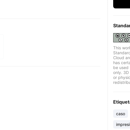
Standa
This wor
Standard
Cloud ar
has certa
be used 
only. 3D 
or physi
redistrib
Etiquet
caso
impresi