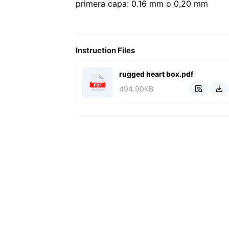
primera capa: 0.16 mm o 0,20 mm
Instruction Files
rugged heart box.pdf
494.90KB

