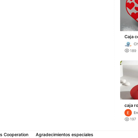
Caja c
coraz
C

189
caja r
En
Ji

197
s Cooperation
Agradecimientos especiales