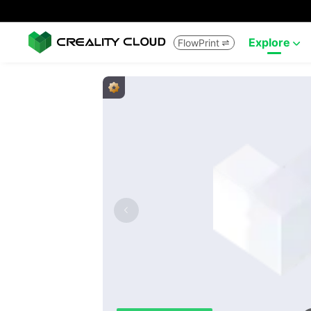
Explore
FlowPrint

