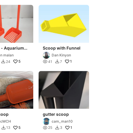
 - Aquarium
Scoop with Funnel
r Cat sand
n malan
Dan Kinyon
5

1
24
41
7


coop
gutter scoop
ricMCH
cam_man10
5

1
13
25
3

