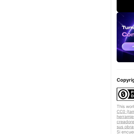
Copyri
This wor
CC0 (ta
herramie
creadore
sus obra
Si encue