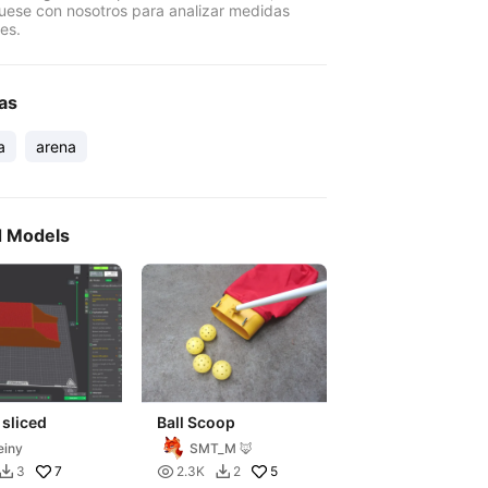
ese con nosotros para analizar medidas
es.
as
a
arena
d Models
sliced
Ball Scoop
iny
SMT_M 🦊
7

5
3
2.3K
2

