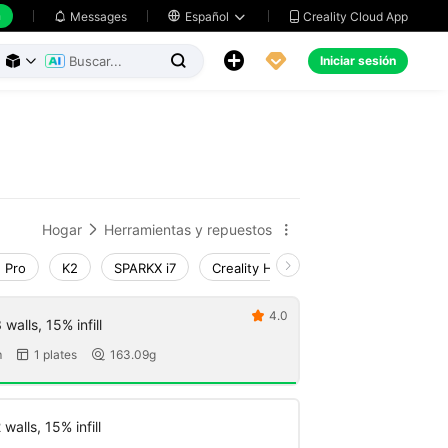
h
Creality Cloud App
Messages

Español





Iniciar sesión



Hogar
Herramientas y repuestos


 Pro
K2
SPARKX i7
Creality Hi
K1 Max 2025_CFS-C
4.0

walls, 15% infill
m
1 plates
163.09g


walls, 15% infill