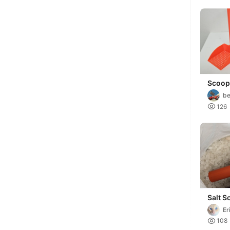
Scoop
tank o
be
scoop

126
Salt S
E

108