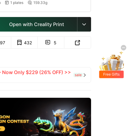
m
1 plates
159.33g


Open with Creality Print

97
432
5


 — Now Only $229 (26% OFF) >>
Free Gifts
sale
