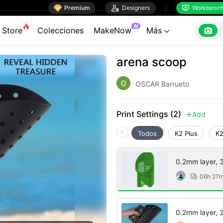

Premium

Designers
Workbenc


AI

Store
Colecciones
MakeNow
Más

arena scoop
OSCAR Barrueto
Print Settings (2)
Add

Todos
K2 Plus
K2
0.2mm layer, 3 
06h 27

0.2mm layer, 2 