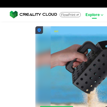
Explore
FlowPrint


