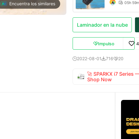
05h 59

Encuentra los similares
Laminador en la nube
Impulso
4

2022-08-01
716
20



🚀 SPARKX i7 Series
Shop Now