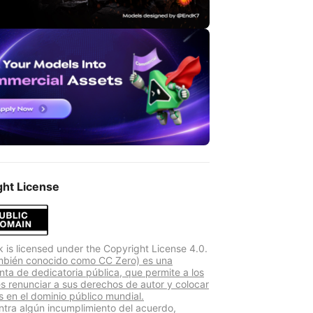
ght License
k is licensed under the Copyright License 4.0.
mbién conocido como CC Zero) es una
nta de dedicatoria pública, que permite a los
s renunciar a sus derechos de autor y colocar
s en el dominio público mundial.
ntra algún incumplimiento del acuerdo,