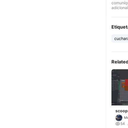
comuníqu
adicional
Etiquet
cuchar
Relate
scoop 
Me

54