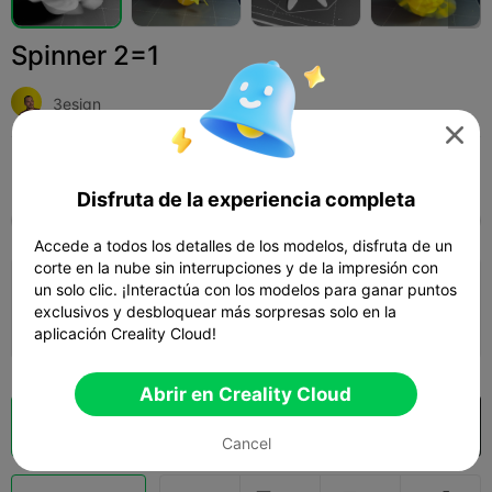
Spinner 2=1
3esign

Print Settings (1)
Add
Juguetes y juegos
Otro



Disfruta de la experiencia completa
Todos
K2 Plus
K2 Pro
K2
K2 SE
SPARK
Accede a todos los detalles de los modelos, disfruta de un
corte en la nube sin interrupciones y de la impresión con
un solo clic. ¡Interactúa con los modelos para ganar puntos
Capa de 0,2 mm, 2 paredes, 15% de
relleno
exclusivos y desbloquear más sorpresas solo en la
52m 38s
1 plates
11.82g



aplicación Creality Cloud!
Abrir en Creality Cloud
Laminador en la nube
Abrir en Creality Cloud

Cancel