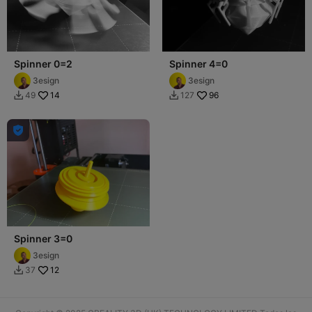
Spinner 0=2
Spinner 4=0
3esign
3esign
14
96
49
127



Spinner 3=0
3esign
12
37
