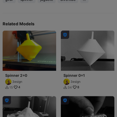
Related Models

Spinner 2=0
Spinner 0=1
3esign
3esign
4
8
15
34



