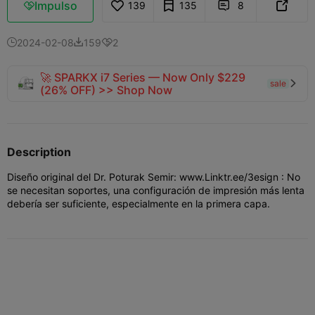
Impulso
139
135
8



2024-02-08
159
2



🚀 SPARKX i7 Series — Now Only $229
sale

(26% OFF) >> Shop Now
Description
Diseño original del Dr. Poturak Semir: www.Linktr.ee/3esign : No
se necesitan soportes, una configuración de impresión más lenta
debería ser suficiente, especialmente en la primera capa.