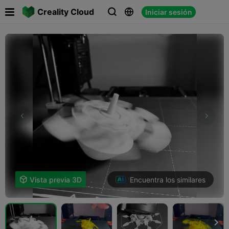

Creality Cloud
Iniciar sesión



Encuentra los similares

Vista previa 3D
