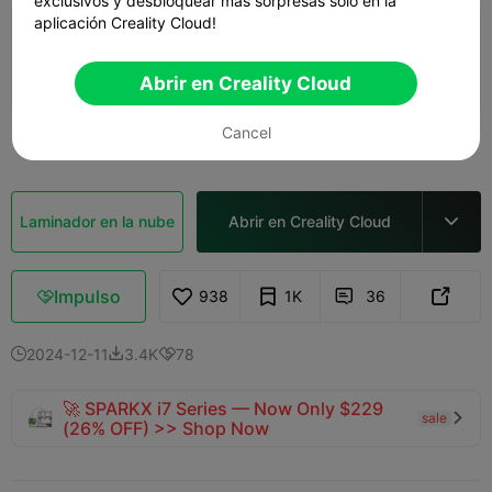
exclusivos y desbloquear más sorpresas solo en la
aplicación Creality Cloud!
capa de 0,2mm, 2 paredes, 15% de relleno
1d 09h
3 plates
719.81g



Abrir en Creality Cloud
Cancel
Ver más

Laminador en la nube
Abrir en Creality Cloud

Impulso
938
1K
36



2024-12-11
3.4K
78



🚀 SPARKX i7 Series — Now Only $229
sale

(26% OFF) >> Shop Now