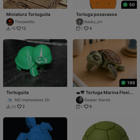
50
Miniatura Tortuguita
Tortuga posavasos
Thorpedito
Nasky_art
12
4
16
1


199
Tortuguita
🐢💚 Tortuga Marina Flexi
Articulada
MD impresiones 3D
Gaspar Giarda
2
9
23
1

