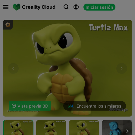

Creality Cloud
Iniciar sesión



Encuentra los similares

Vista previa 3D
