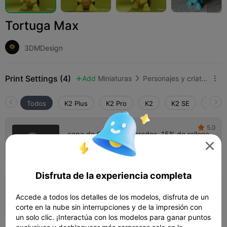
Tortuga Max
3DMDesign
Print Settings (4)
Add
Miniaturas
Personajes y criaturas



Todos
K2 Plus
K2 Pro
K2
K2 SE
SPARK
5.0

capa de 0,2mm, 2 paredes, 15% de relleno

59m 19s
1 plates
27.36g



Disfruta de la experiencia completa
capa de 0,16mm, 3 paredes, 10% de
Accede a todos los detalles de los modelos, disfruta de un
relleno
01h 07m
1 plates
27.42g



corte en la nube sin interrupciones y de la impresión con
un solo clic. ¡Interactúa con los modelos para ganar puntos