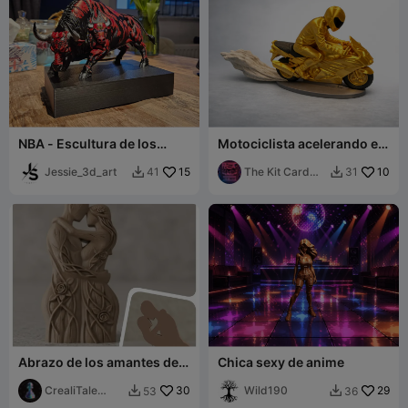
NBA - Escultura de los
Motociclista acelerando en
Chicago Bulls
una ráfaga de polvo
Jessie_3d_art
15
(multicolor)
The Kit Card
10
41
31


Guy
Abrazo de los amantes de
Chica sexy de anime
los árboles
CrealiTale
30
Wild190
29
53
36


design