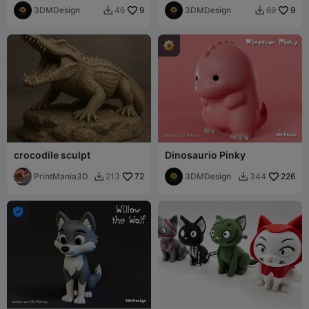
3DMDesign
9
3DMDesign
9
46
69


crocodile sculpt
Dinosaurio Pinky
PrintMania3D
72
3DMDesign
226
213
344


