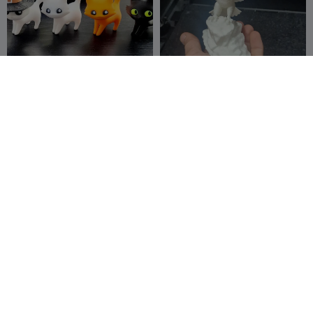
Colección de Gatitos
modelo 3d de águila
Adorables y Halloween
Fillifuu
21
PrintMania3D
12
38
55


Pippin el Pingüino
Palette Knife Set
3DMDesign
10
fifindr
6
32
18

