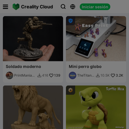

Creality Cloud
Iniciar sesión




Soldado moderno
Mini perro globo
PrintMania3
139
TheTitan3
3.2K
416
10.5K


D
D