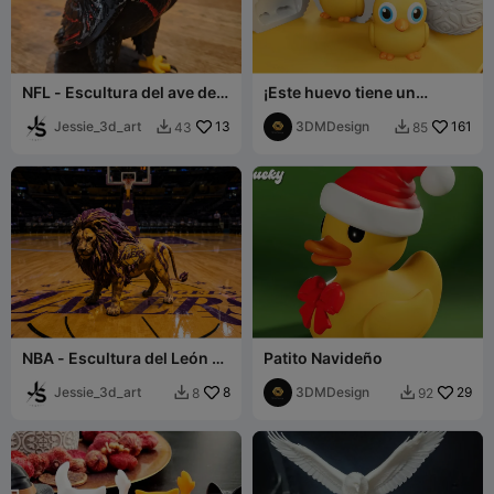
NFL - Escultura del ave de
¡Este huevo tiene un
los Atlanta Falcons
secreto... y es adorable!
Jessie_3d_art
13
3DMDesign
161
43
85


NBA - Escultura del León de
Patito Navideño
los LA Lakers
Jessie_3d_art
8
3DMDesign
29
8
92

