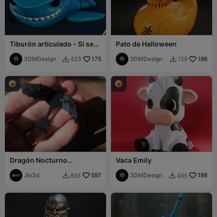
Tiburón articulado - Si se
Pato de Halloween
mueve, puede ser comida
🦈😂
3DMDesign
175
3DMDesign
186
423
159


Dragón Nocturno
Vaca Emily
Articulado
Jlo3d
597
3DMDesign
188
893
465

