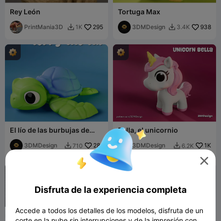
Rey León
Tortuga Max
PrintMania3D
295
3DMDesign
938
1K
3.4K


El lío de las burbujas de
Bella, el unicornio
Terry
3DMDesign
281
3DMDesign
1K
710
6.2K



Disfruta de la experiencia completa
Accede a todos los detalles de los modelos, disfruta de un
corte en la nube sin interrupciones y de la impresión con