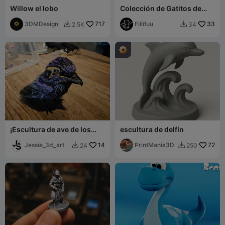
Willow el lobo
Colección de Gatitos de
Halloween 2
3DMDesign
717
Fillifuu
33
2.5K
34


¡Escultura de ave de los
escultura de delfín
Baltimore Ravens de la NFL!
Jessie_3d_art
14
PrintMania3D
72
24
250

