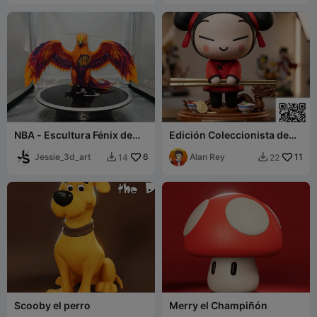
NBA - Escultura Fénix de
Edición Coleccionista de
los Phoenix Suns
Pucca - Figurilla 3D
Jessie_3d_art
6
Alan Rey
11
14
22


Scooby el perro
Merry el Champiñón