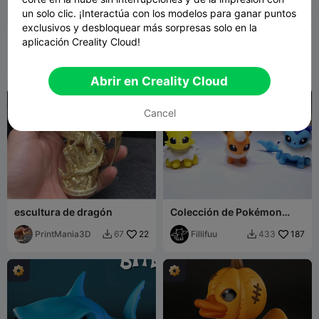
un solo clic. ¡Interactúa con los modelos para ganar puntos
exclusivos y desbloquear más sorpresas solo en la
Colección Chibi Pokémon
Chibi Mimikyu
aplicación Creality Cloud!
#2
Fillifuu
107
Fillifuu
57
252
152


Abrir en Creality Cloud
Cancel
escultura de dragón
Colección de Pokémon
Chibi
PrintMania3D
22
Fillifuu
187
67
433

