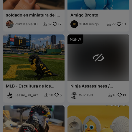
soldado en miniatura de la
Amigo Bronto
Segunda Guerra Mundial
PrintMania3D
17
3DMDesign
10
62
27


NSFW

MLB - Escultura de los
Ninja Assassiness /
Pittsburgh Pirates
Kunoichi
Jessie_3d_art
5
Wild190
11
10
18

