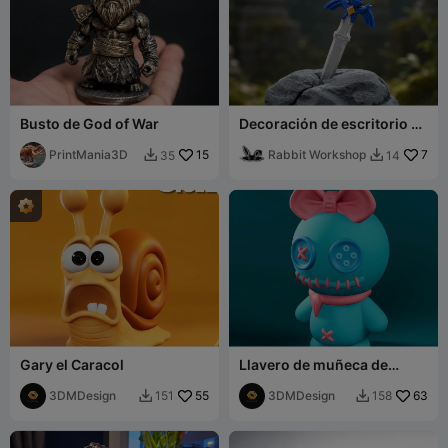
Busto de God of War
Decoración de escritorio de
la Espada Maestra de Link -
PrintMania3D
15
Zelda
Rabbit Workshop
7
35
14


Gary el Caracol
Llavero de muñeca de
botón
3DMDesign
55
3DMDesign
63
151
158

