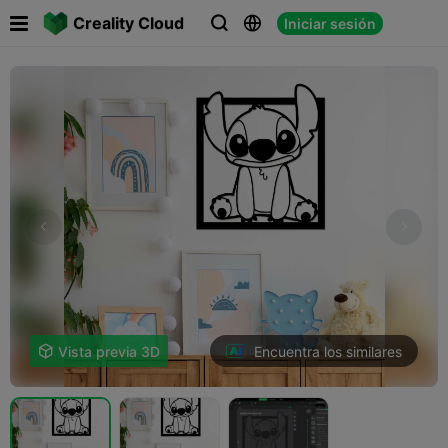

Creality Cloud
Iniciar sesión



Encuentra los similares

Vista previa 3D