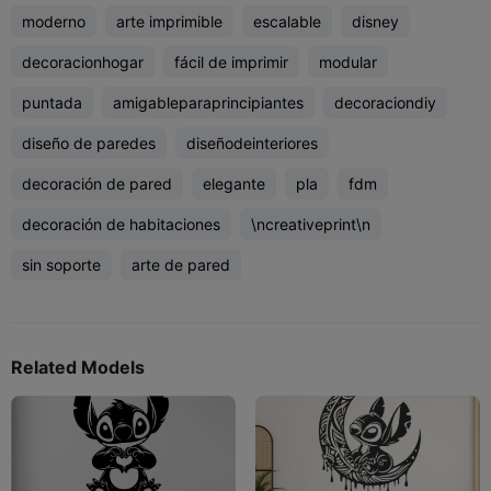
moderno
arte imprimible
escalable
disney
decoracionhogar
fácil de imprimir
modular
puntada
amigableparaprincipiantes
decoraciondiy
diseño de paredes
diseñodeinteriores
decoración de pared
elegante
pla
fdm
decoración de habitaciones
\ncreativeprint\n
sin soporte
arte de pared
Related Models