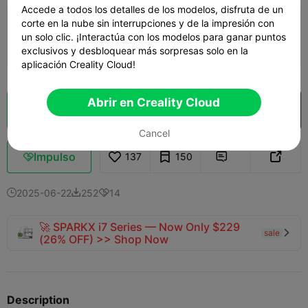
Accede a todos los detalles de los modelos, disfruta de un
corte en la nube sin interrupciones y de la impresión con
0.2mm layer, 2 walls, 15% infill
un solo clic. ¡Interactúa con los modelos para ganar puntos
02h 02m
1 plates
71.06g



exclusivos y desbloquear más sorpresas solo en la
aplicación Creality Cloud!
Abrir en Creality Cloud
Laminador en la nube
Abrir en Creality Cloud

Cancel
Impulso
137
150



2025-06-22
252
14



🚀 SPARKX i7 Series — Now Only $229
sale

(26% OFF) >> Shop Now
Description