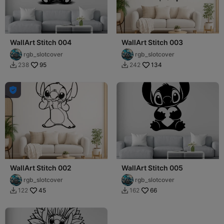
WallArt Stitch 004
WallArt Stitch 003
rgb_slotcover
rgb_slotcover
95
134
238
242



WallArt Stitch 002
WallArt Stitch 005
rgb_slotcover
rgb_slotcover
45
66
122
162

