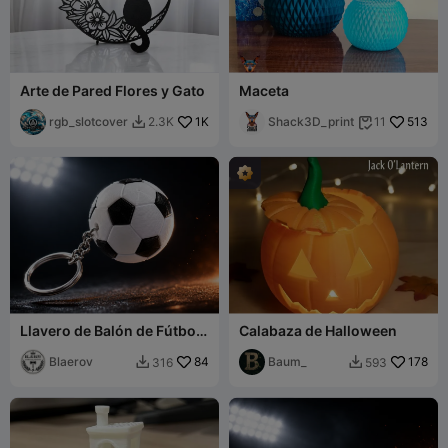
Arte de Pared Flores y Gato
Maceta
rgb_slotcover
1K
Shack3D_print
513
2.3K
11


Llavero de Balón de Fútbol /
Calabaza de Halloween
Llavero Fútbol - Kit PETG
de 2 Placas
Blaerov
84
Baum_
178
316
593

