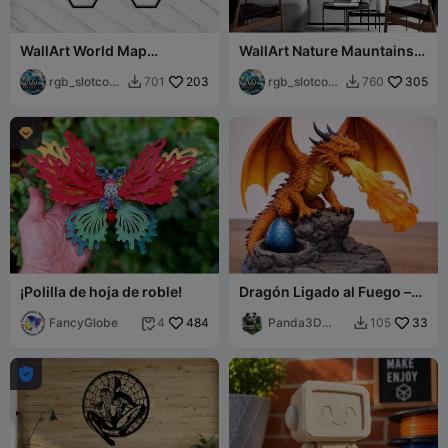
WallArt World Map
WallArt Nature Mauntains
Hexagon 12 Teile
004
rgb_slotcove
203
rgb_slotcove
305
701
760


r
r

¡Polilla de hoja de roble!
Dragón Ligado al Fuego –
Miniatura de Jefe de D&D
FancyGlobe
484
con Alas y Llamas
Panda3D
33
4
105


Prints
