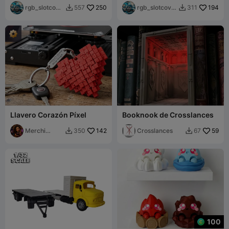
rgb_slotcove
250
rgb_slotcove
194
557
311


r
r
Llavero Corazón Píxel
Booknook de Crosslances
Merchi
142
Crosslances
59
350
67


Tinoco
100