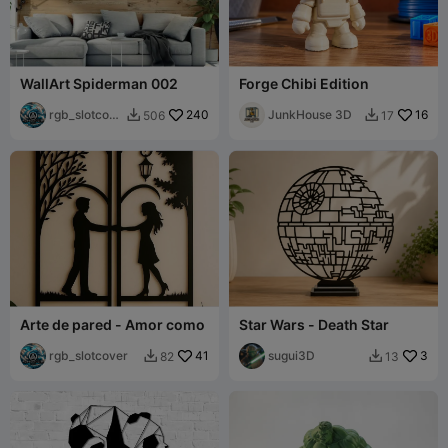
WallArt Spiderman 002
Forge Chibi Edition
rgb_slotcove
240
JunkHouse 3D
16
506
17


r
Arte de pared - Amor como
Star Wars - Death Star
rgb_slotcover
41
sugui3D
3
82
13

