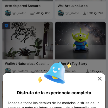
Arte de pared Samurai
WallArt Luna Lobo
rgb_slotcov
635
rgb_slotcov
797
1.4K
3.3K


er
er

WallArt Naturaleza Caballo
Alien de Toy Story
001
rgb_slotcove
279
miniFab
72
586
315


r

Disfruta de la experiencia completa
Accede a todos los detalles de los modelos, disfruta de un
corte en la nube sin interrupciones y de la impresión con