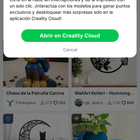
un solo clic. ¡Interactúa con los modelos para ganar puntos
exclusivos y desbloquear más sorpresas solo en la
WallArt - Puerta para gatos
PIPLUP WATER DIORAMA -
aplicación Creality Cloud!
001
3D POKEMON FAN ART
rgb_slotcove
252
NINTENDO [FREE]
Elizabeth3D
141
346
53


r
Abrir en Creality Cloud

Cancel
Chase de la Patrulla Canina
WallArt Kolibri - Humming
Bird 001
Thinkspace
102
rgb_slotcov
646
378
2.8K


er

