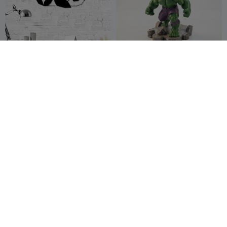
Arte de pared Oso Panda
Estatua de Hulk,
002
Superhéroe de Marvel,
rgb_slotcover
47
Imprimible en 3D
Marjers
9
118
47



WallArt Flower 016
WallArt Colibrí 010
rgb_slotcove
155
rgb_slotcove
110
207
231


r
r