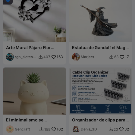
Arte Mural Pájaro Flor
Estatua de Gandalf el Mago
Amor
de El Señor de los Anillos
rgb_slotcove
163
imprimible en 3D
Marjers
17
407
63


r
El minimalismo se
Organizador de clips para
encuentra con la ternura.
cables
Gencraft
102
Denis_3D
32
155
20

