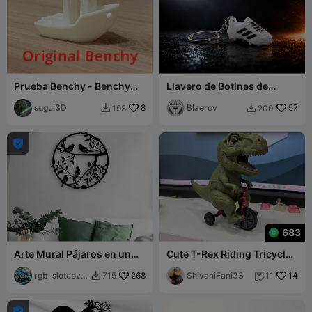
Prueba Benchy - Benchy
Llavero de Botines de
Original
Fútbol / Llavero de Zapato
sugui3D
8
de Fútbol / Dije Deportivo
Blaerov
57
198
200



683
Arte Mural Pájaros en un
Cute T-Rex Riding Tricycle -
Árbol
Mini Dinosaur Figurine
rgb_slotcove
268
ShivaniFani33
14
715
11


r
