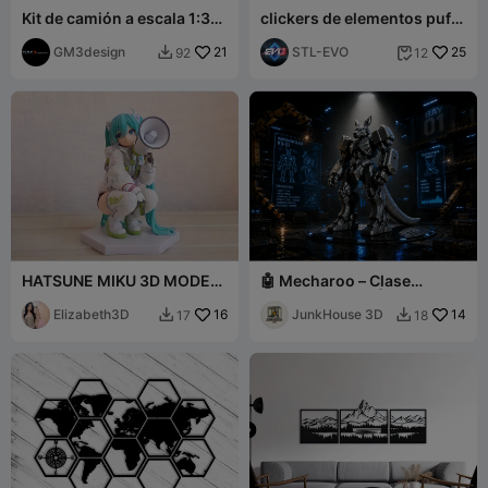
Kit de camión a escala 1:32
clickers de elementos puff
- STL para impresión 3D
puff
FDM/SLA
GM3design
21
STL-EVO
25
92
12


HATSUNE MIKU 3D MODEL
🤖 Mecharoo – Clase
ANIME FIGURE 3D
Canguro KD-01 | Robot
PRINTING STL [FREE]
Elizabeth3D
16
Mecha Futurista
JunkHouse 3D
14
17
18

