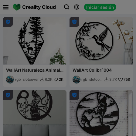

Creality Cloud
Iniciar sesión





WallArt Naturaleza Animal
WallArt Colibrí 004
002
rgb_slotcover
2K
rgb_slotcov
758
6.2K
3.7K


er

