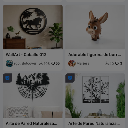
WallArt - Caballo 012
Adorable figurina de burro
chibi imprimible en 3D
rgb_slotcover
55
Marjers
3
108
40




Arte de Pared Naturaleza
Arte de Pared Naturaleza
Montañas 010
Árbol 002