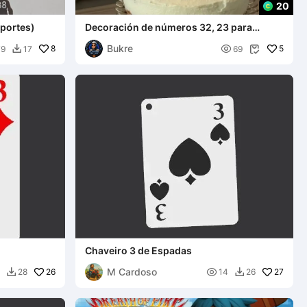
20
oportes)
Decoración de números 32, 23 para
topper de pastel de cumpleaños
Bukre
8

5
79
17
69


Chaveiro 3 de Espadas
M Cardoso
26

27
28
14
26

