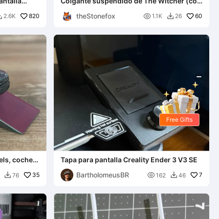
antalla
Colgante suspendido de The Witcher (con
ojos brillantes)
theStonefox
820

60
2.6K
1.1K
26


Free Gifts
els, coches
Tapa para pantalla Creality Ender 3 V3 SE
BartholomeusBR
35

7
76
162
46

