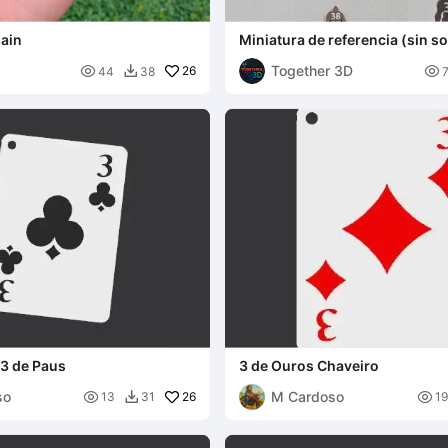
hain
Miniatura de referencia (sin s
Together 3D

26

44
38

 3 de Paus
3 de Ouros Chaveiro
so
M Cardoso

26

13
31
19
