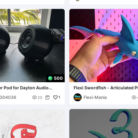
500
r Pod for Dayton Audio
Flexi Swordfish - Articulated P
Files (With
Place Swordfish – No
8304036
Flexi-Mania

1

23
