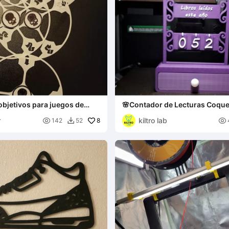
bjetivos para juegos de
🌸Contador de Lecturas Coque
r
kiltro lab

8

142
52
