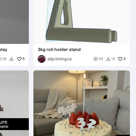
play
3kg roll holder stand
allprintingca

5

3
28
93
15

