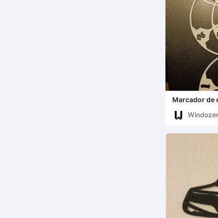
Marcador de o
mesa
Windoze