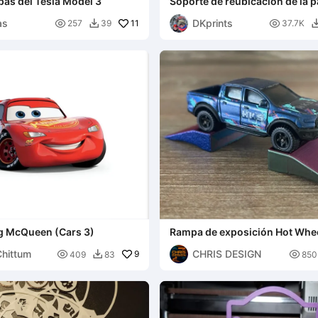
as del Tesla Model 3
Soporte de reubicación de la p
Ender 3 V3 KE
as
DKprints

11

257
39
37.7K

ng McQueen (Cars 3)
Rampa de exposición Hot Whe
1:64, pequeña
Chittum
CHRIS DESIGN

9

409
83
850
