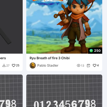
250
bers
Ryu Breath of fire 3 Chibi
Pablo Stadler
25

4
27
13

