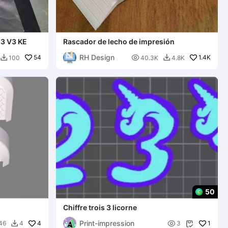
 3 V3 KE
Rascador de lecho de impresión
RH Design
54

1.4K
100
40.3K
4.8K


50
Chiffre trois 3 licorne
Print-impression
4

1
46
4
3

