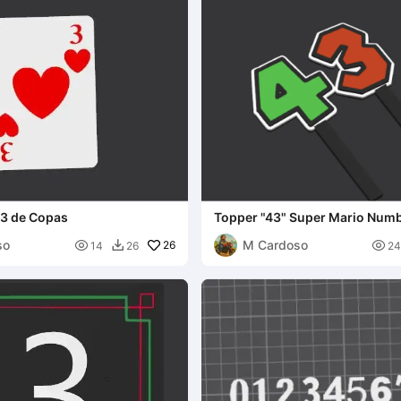
 3 de Copas
Topper "43" Super Mario Num
so
M Cardoso

26

14
26
24
