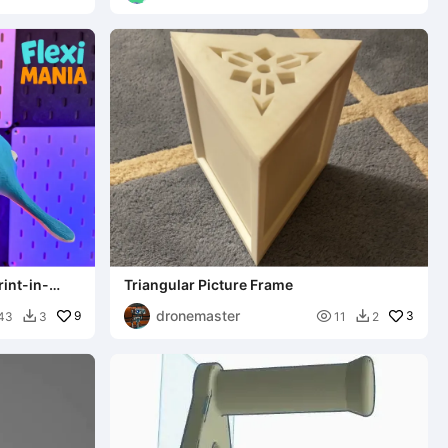
rint-in-
Triangular Picture Frame
dronemaster
9

3
43
3
11
2

