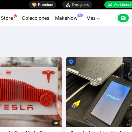

Premium

Designers
Workbenc


AI

Store
Colecciones
MakeNow
Más


G
I
F