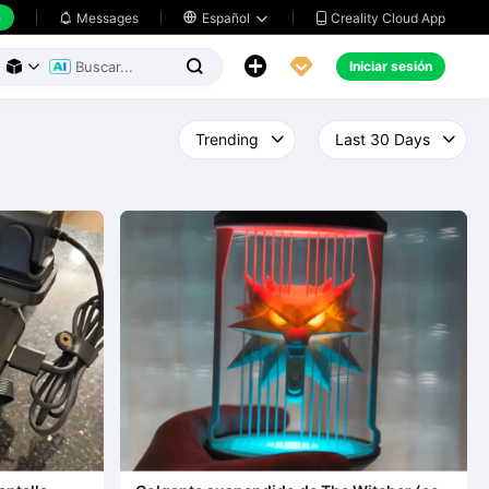
h
Creality Cloud App
Messages

Español





Iniciar sesión


