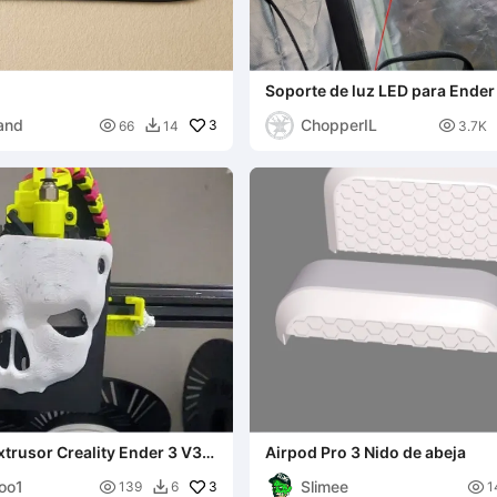
Soporte de luz LED para Ender
and
ChopperIL

3

66
14
3.7K

xtrusor Creality Ender 3 V3
Airpod Pro 3 Nido de abeja
too1
Slimee

3

139
6
1
