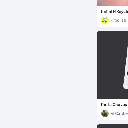
Initial H Keyc
kiltro lab
Porta Chaves
M Cardo