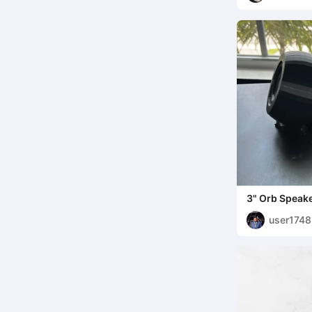
3" Orb Speake
PC83-4 | STL 
user174