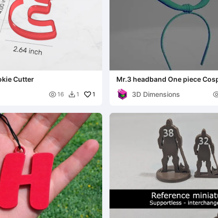
kie Cutter
Mr.3 headband One piece Cos
3D Dimensions

1
16
1
