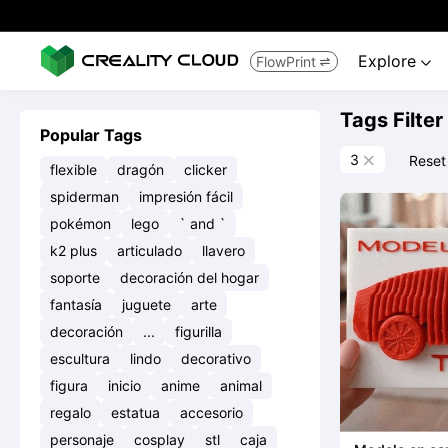
Explore
FlowPrint


Tags Filter
Popular Tags
3
Reset

flexible
dragón
clicker
spiderman
impresión fácil
pokémon
lego
` and `
k2 plus
articulado
llavero
soporte
decoración del hogar
fantasía
juguete
arte
decoración
...
figurilla
escultura
lindo
decorativo
figura
inicio
anime
animal
regalo
estatua
accesorio
personaje
cosplay
stl
caja