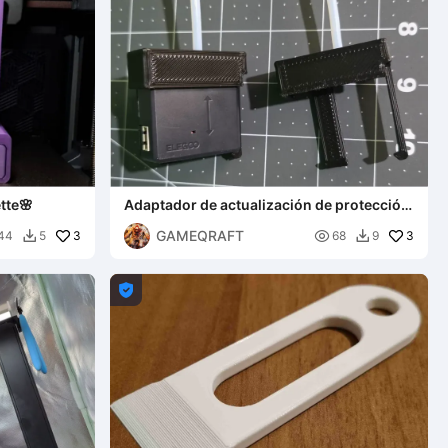
tte🌸
Adaptador de actualización de protección
para sensor de falta de filamento Neptune
GAMEQRAFT
3
3 / 4

3
44
5
68
9


