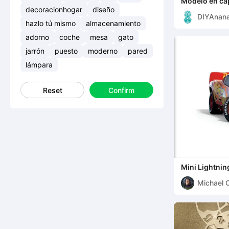
Modelo en cap
decoracionhogar
diseño
DIYAnan
hazlo tú mismo
almacenamiento
adorno
coche
mesa
gato
jarrón
puesto
moderno
pared
lámpara
Reset
Confirm
Mini Lightni
Michael 