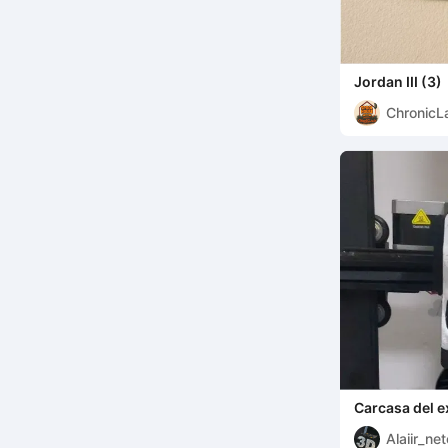
Jordan III (3)
ChronicL
Carcasa del e
KE
Alaiir_ne