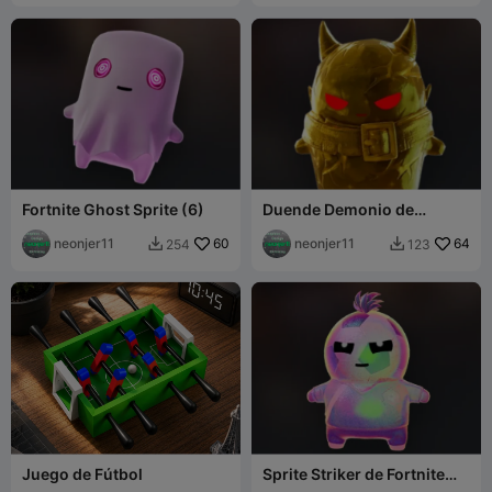
Fortnite Ghost Sprite (6)
Duende Demonio de
Fortnite (7)
neonjer11
60
neonjer11
64
254
123


Juego de Fútbol
Sprite Striker de Fortnite
(9)