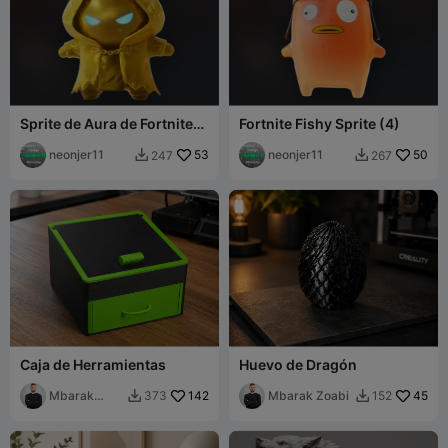
Sprite de Aura de Fortnite
Fortnite Fishy Sprite (4)
(10)
neonjer11
53
neonjer11
50
247
267


Caja de Herramientas
Huevo de Dragón
Mbarak
142
Mbarak Zoabi
45
373
152


Zoabi