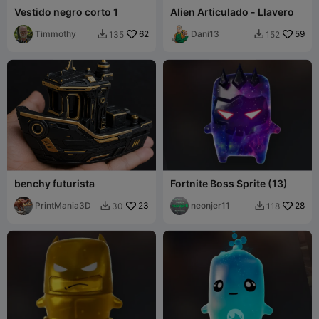
Vestido negro corto 1
Alien Articulado - Llavero
Timmothy
62
Dani13
59
135
152


benchy futurista
Fortnite Boss Sprite (13)
PrintMania3D
23
neonjer11
28
30
118

