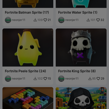
Fortnite Batman Sprite (17)
Fortnite Water Sprite (1)
neonjer11
21
neonjer11
32
109
101


Fortnite Peele Sprite (24)
Fortnite King Sprite (8)
neonjer11
15
neonjer11
29
102
95

