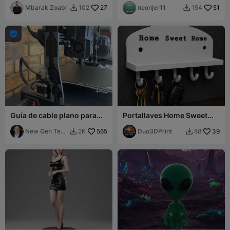
Mbarak Zoabi
27
neonjer11
51
102
154



Guía de cable plano para
Portallaves Home Sweet
Creality Ender-3 V3 KE y SE
Home – Organizador de
New Gen Tech
565
pared premium
Duo3DPrint
39
2K
88


SA