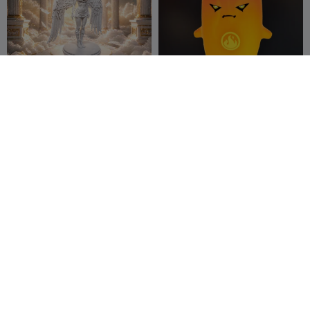
Mujer Ángel de Estilo
Fortnite Fire Sprite (3)
Moderno
Wild190
63
neonjer11
27
91
83


12 Clicker Balón de Fútbol
El Centinela Abisal –
(fútbol)
Cráneo alienígena
mac486
11
hiperdetallado
CV3DP
65
21
165

