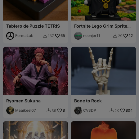
Tablero de Puzzle TETRIS
Fortnite Lego Grim Sprite
Mini Fig (16)
FormaLab
65
neonjer11
12
167
29


Ryomen Sukuna
Bone to Rock
Maaikeel07_
8
CV3DP
804
39
2K

