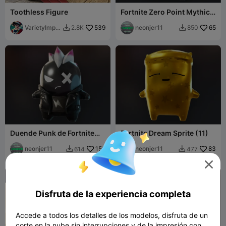
Toothless Figure
Fortnite Zero Point Mythic
Sprite (15)
VarietyImpr
539
neonjer11
65
2.8K
850


ession45
Duende Punk de Fortnite
Fortnite Dream Sprite (11)
(12)
neonjer11
158
neonjer11
83
614
477



Disfruta de la experiencia completa
Accede a todos los detalles de los modelos, disfruta de un
corte en la nube sin interrupciones y de la impresión con