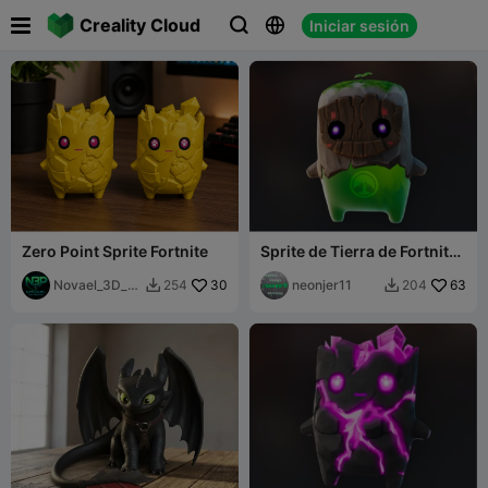

Creality Cloud
Iniciar sesión



Zero Point Sprite Fortnite
Sprite de Tierra de Fortnite
(2)
Novael_3D_Pr
30
neonjer11
63
254
204


ints