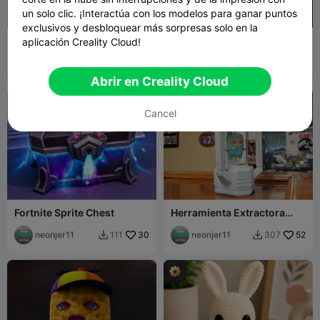
un solo clic. ¡Interactúa con los modelos para ganar puntos
exclusivos y desbloquear más sorpresas solo en la
Mesa/Casa para gato,
Fortnite Sprite de Pato (5)
aplicación Creality Cloud!
conejo, chinchilla - MOKA
Design
MOKADesign
388
neonjer11
75
501
456


Abrir en Creality Cloud
Cancel
Fortnite Sprite Chest
Herramienta Extractora
Portátil de Fortnite para
neonjer11
30
Sprites por Neonjer11
neonjer11
52
111
307

