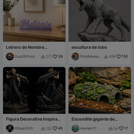
Letrero de Nombre
escultura de lobo
Personalizado Melánie –
Placa de Nombre con
Duo3DPrint
38
PrintMania3
150
271
466


Tipografía Elegante
D
Figura Decorativa Inspirada
Escondite gigante de
en Cloud Final Fantasy VII
tronco para geckos y
XQuarK3D
48
serpientes
neonjer11
17
152
54

