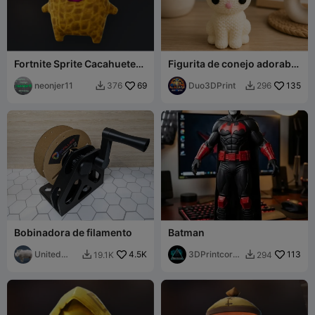
Fortnite Sprite Cacahuete
Figurita de conejo adorable
Quemado (14)
– Conejo estilo ganchillo
neonjer11
69
Duo3DPrint
135
376
296


Bobinadora de filamento
Batman
United
4.5K
3DPrintcorne
113
19.1K
294


Printers
rr