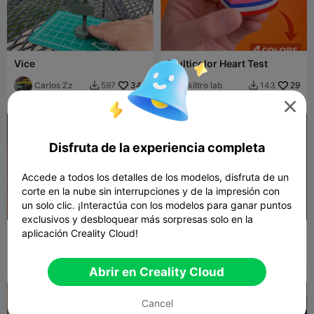
Vice
Multicolor Heart Test
Carlos Zz
342
kiltro lab
29
597
143



Disfruta de la experiencia completa
Accede a todos los detalles de los modelos, disfruta de un
corte en la nube sin interrupciones y de la impresión con
un solo clic. ¡Interactúa con los modelos para ganar puntos
exclusivos y desbloquear más sorpresas solo en la
Print Test Cube
Hornet and Ghost from
aplicación Creality Cloud!
Hollow Knight
kiltro lab
29
Robert
142
115
315


Bossard
Abrir en Creality Cloud
Cancel