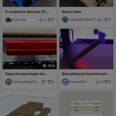
El auténtico Benchy (El
Banco Raw
Boaty)
Every3d
6
user8898088787
4
14
3


300
Soporte para topes de
Bed adhesion benchmark
banco Metabo
test print
VulcanoRaph6870
3
KaminoKGY
9
29


0