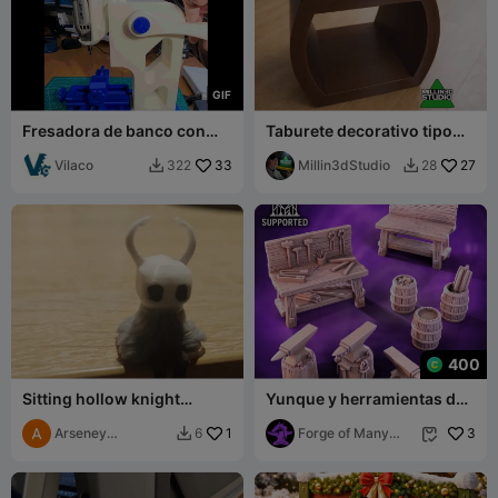
G
I
F
Fresadora de banco con
Taburete decorativo tipo
mordaza de corredera
silla de montar /
cruzada
Vilaco
33
Reposapiés con
Millin3dStudio
27
322
28


almacenamiento
400
Sitting hollow knight
Yunque y herramientas de
character
herrero, elementos de
Arseney
1
escenografía dispersos
Forge of Many
3
6


Prikhodkov
Things