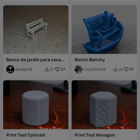
Banco de jardín para casa
Bench Benchy
de muñecas, casa en
miniatura
design3d
37
CrzyCrsn3d
10
57
26


Print Test Cylinder
Print Test Hexagon