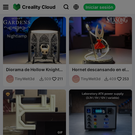

Creality Cloud
Iniciar sesión



Diorama de Hollow Knight -
Hornet descansando en el
Banco del Jardín de la
banco - Silksong - LED -
Reina
TinyWelt3d
211
SIN AMS
TinyWelt3d
253
509
409



G
I
F