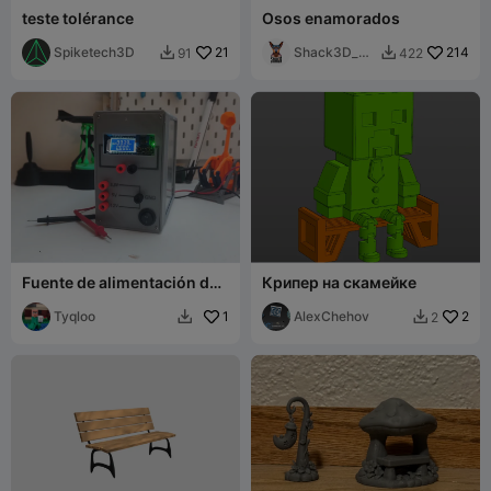
teste tolérance
Osos enamorados
Spiketech3D
21
Shack3D_pri
214
91
422


nt
Fuente de alimentación de
Крипер на скамейке
banco - ATX
Tyqloo
1
AlexChehov
2
2

