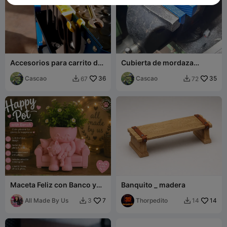
Accesorios para carrito de
Cubierta de mordaza
herramientas
blanda para tornillo de
Cascao
36
banco
Cascao
35
67
72


Maceta Feliz con Banco y
Banquito _ madera
Lindo Gato Durmiendo
All Made By Us
7
Thorpedito
14
3
14

