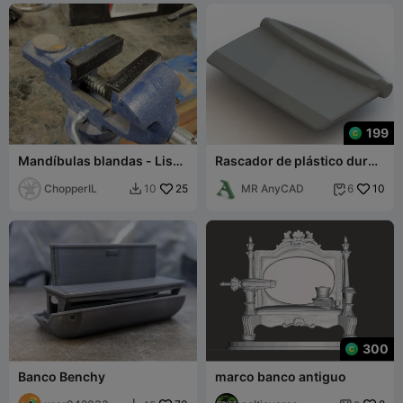
199
Mandíbulas blandas - Lisas
Rascador de plástico duro
- 2,5", 3" y 4
para bancos
ChopperIL
25
MR AnyCAD
10
10
6


300
Banco Benchy
marco banco antiguo