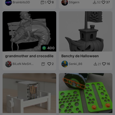
Brainbits3D
8
Stigern
37
5
52


400
grandmother and crocodile
Benchy de Halloween
BiLeN MeSH
2
Senki_86
16
21


SToRe