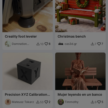
Creality foot leveler
Christmas bench
Damnation
8
cas3d.gr
7
10
7


Dragon
Precision XYZ Calibration
Mujer leyendo en un banco
Cube 10mm – High-
Accuracy Printer
Mateusz Tokarz
2
Timmothy
5
53
9

