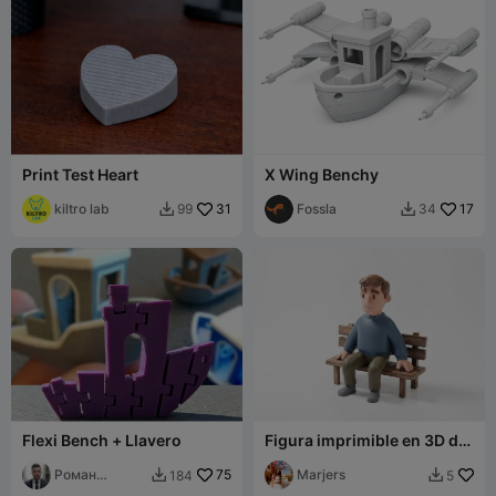
Print Test Heart
X Wing Benchy
kiltro lab
31
Fossla
17
99
34


Flexi Bench + Llavero
Figura imprimible en 3D de
hombre sentado en un
Роман
75
banco, miscelánea
Marjers
184
5


Викторович