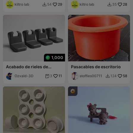
kiltro lab
29
kiltro lab
28
54
35


1,000
Acabado de rieles de
Pasacables de escritorio
asientos de conductor y
pasajero para Toyota Hilux
Ozvald-3D
11
stoffies00711
58
3
124


2010