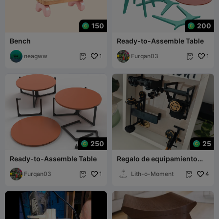
150
200
Bench
Ready-to-Assemble Table
neagww
1
Furqan03
1


250
25
Ready-to-Assemble Table
Regalo de equipamiento
para culturistas
Furqan03
1
Lith-o-Moment
4

