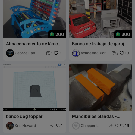
200
300
Almacenamiento de lápices
Banco de trabajo de garaje
de colores
1/24 D / Banco de trabajo D
George Raft
21
Vendetta3Diora
10
1
2


ma
banco dog topper
Mandíbulas blandas -
Texturizadas - 2,5", 3" y 4
Kris Howard
1
ChopperIL
19
32

