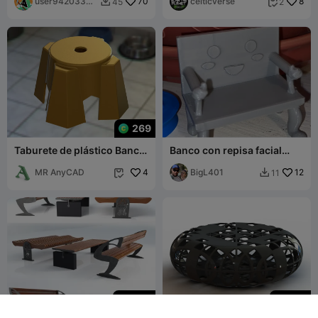
user94203305
70
celticverse
8
45
2


74
269
Taburete de plástico Banco
Banco con repisa facial
pequeño
Sitter
MR AnyCAD
4
BigL401
12
11


200
299