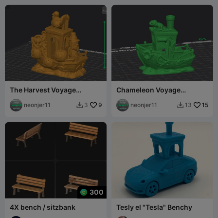
The Harvest Voyage
Chameleon Voyage
Tugboat
Tugboat
neonjer11
9
neonjer11
15
3
13


300
4X bench / sitzbank
Tesly el "Tesla" Benchy