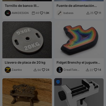
Tornillo de banco III
Fuente de alimentación
(velocidad de avance: 5,5 -
ATX de laboratorio / banco
11 - 22 mm/rev)
AMKDESIGN
1.9K
de pruebas (3.3V / 5V /
babass
11
46
25


12V)
Llavero de placa de 20 kg
Fidget Brenchy el juguete
antiestrés
Zaanko
24
CrealiTale
14
94
22


design
