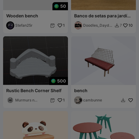
50
Wooden bench
Banco de setas para jardín
de hadas
Stefan25r
1
Doodles_Daydre
10
7


ams
500
Rustic Bench Corner Shelf
bench
Murmurs n
1
cambunne


Mechanica