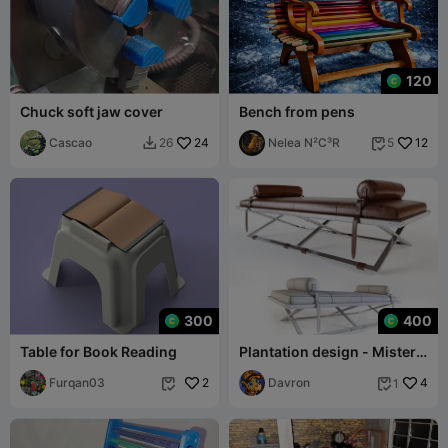
120
Chuck soft jaw cover
Bench from pens
Cascao
24
Nelea N²C³R
12
26
5


300
400
Table for Book Reading
Plantation design - Mister
X bench
Furqan03
2
Davron
4
1

