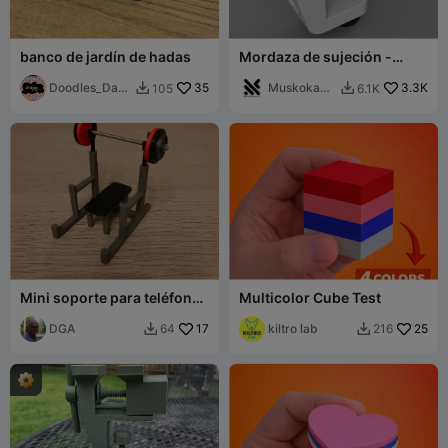
banco de jardín de hadas
Mordaza de sujeción -
Imprimible en 3D
Doodles_Day
35
MuskokaRe
3.3K
105
6.1K


dreams
search
Mini soporte para teléfono
Multicolor Cube Test
y tarjetero de press de
banca
DGA
17
kiltro lab
25
64
216

