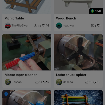
150
Picnic Table
Wood Bench
TheFileGiver
16
neagww
74
1


Morse taper cleaner
Lathe chuck spider
Cascao
5
Cascao
10
14
19


