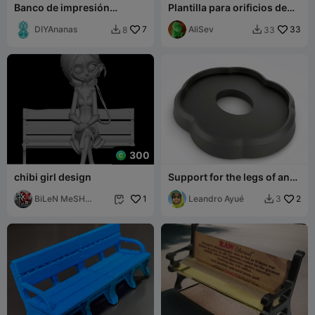
Banco de impresión
Plantilla para orificios de
ajustable Princube Mbrush
topes de banco en mesa de
DIYAnanas
7
trabajo y más
AliSev
33
8
33


300
chibi girl design
Support for the legs of an
outdoor bench.
BiLeN MeSH
1
Leandro Ayué
2
3


SToRe