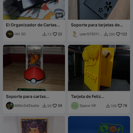
G
I
F
El Organizador de Cartas
Soporte para tarjetas de
(para protectores rígidos y
presentación (REMIX)
fundas)
HH 3D
22
user5755112
122
73
295


227
Soporte para cartas
Tarjeta de Feliz
graduadas Pokeball de
Cumpleaños
Pokémon PSA
Millin3dStudio
36
Space VR
78
56
166

