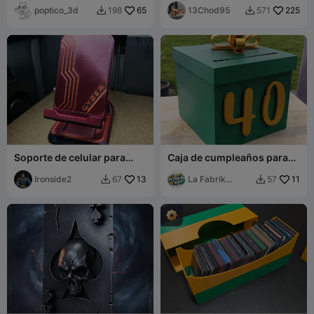
poptico_3d
65
13Chod95
225
198
571


Soporte de celular para
Caja de cumpleaños para
llevar en el auto
tarjetas y sobres
Ironside2
13
La Fabrik
11
67
57


d_Adri