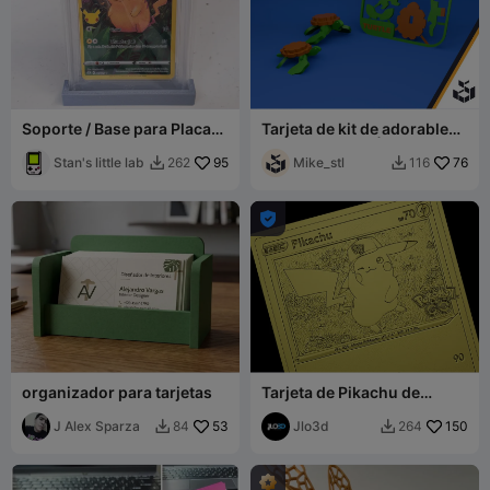
Soporte / Base para Placas
Tarjeta de kit de adorable
de Tarjetas Graduadas
tortuga marina | Lista para
Stan's little lab
95
CFS, dos tamaños
Mike_stl
76
262
116



organizador para tarjetas
Tarjeta de Pikachu de
Pokémon GO
J Alex Sparza
53
Jlo3d
150
84
264

