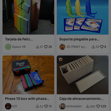
Tarjeta de Feliz
Soporte plegable para
Cumpleaños
cartas coleccionables
Space VR
28
3D PRINT by
8
81
59


Misakov
Phase 10 box with phase
Caja de almacenamiento
counter
para cartas de Pokémon
S21
12
dmbelafan
329
63
980

