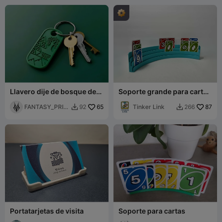
Llavero dije de bosque de
Soporte grande para cartas
montaña
de juego de tres niveles
FANTASY_PRIN
65
Tinker Link
87
92
266


T
Portatarjetas de visita
Soporte para cartas