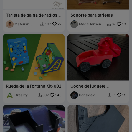
Tarjeta de galga de radios
Soporte para tarjetas
(R3 a R15) | Herramienta de
medición
Mateusz
27
MadsHansen
13
107
67


Tokarz
Rueda de la Fortuna Kit-002
Coche de juguete
propulsado por globos
Creality
143
Ironside2
15
607
51


Makerspace