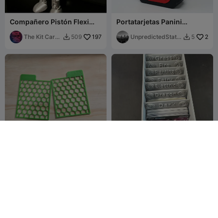
Compañero Pistón Flexi
Portatarjetas Panini
(articulado - sin soportes)
Adrenalyne de la Copa
The Kit Card
197
Mundial FIFA Edición
UnpredictedStatio
2
509
5


Guy
España
n
Separador de cartas TCG
Pokemon Card Dividers
mojojojoex22
32
dmbelafan
235
35
601

