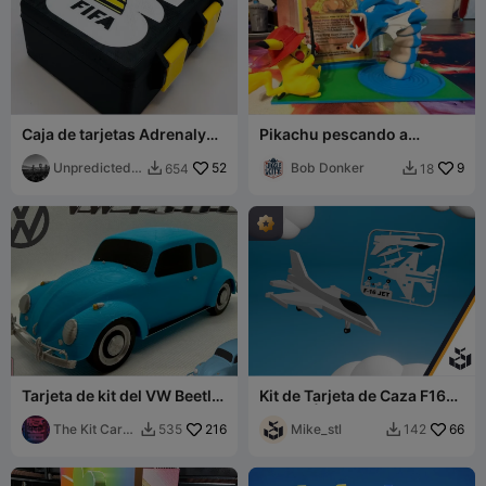
Caja de tarjetas Adrenalyn
Pikachu pescando a
Panini 2026 CM Tarjetas /
Gyarados - Soporte de
Pegatinas
UnpredictedS
52
exhibición de TCG de
Bob Donker
9
654
18


tation
Pokémon
Tarjeta de kit del VW Beetle
Kit de Tarjeta de Caza F16
Käfer (escala 1:24)
Simple | Listo para CFS
The Kit Card
216
Mike_stl
66
535
142


Guy