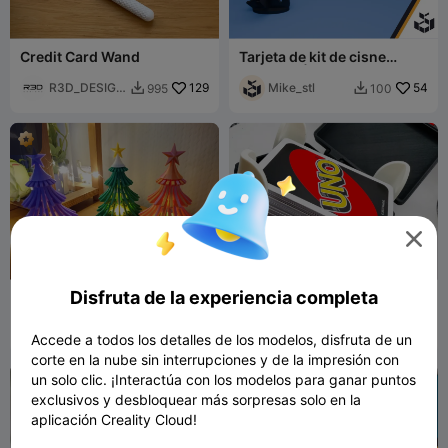
Credit Card Wand
Tarjeta de kit de cisne
adorable | Lista para CFS,
R3D_DESIGN
129
dos tamaños
Mike_stl
54
995
100


Z

Disfruta de la experiencia completa
Lámpara de árbol de
Caja para cartas UNO con
Navidad
inserto
mkl3D
360
UnpredictedSt
44
837
191


Accede a todos los detalles de los modelos, disfruta de un
ation
corte en la nube sin interrupciones y de la impresión con
un solo clic. ¡Interactúa con los modelos para ganar puntos
exclusivos y desbloquear más sorpresas solo en la
aplicación Creality Cloud!