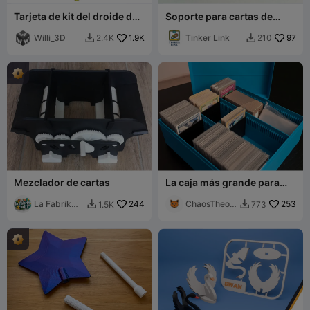
Tarjeta de kit del droide de
Soporte para cartas de
batalla B1 de Star Wars
juego
Willi_3D
1.9K
Tinker Link
97
2.4K
210


Mezclador de cartas
La caja más grande para
cartas coleccionables
La Fabrik
244
ChaosTheor
253
1.5K
773


d_Adri
y1075