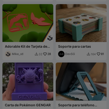
Adorable Kit de Tarjeta de
Soporte para cartas
Pájaro Cardenal | Listo para
CFS
Mike_stl
28
DevSG
81
32
164


Carta de Pokémon GENGAR
Soporte para teléfono
impreso en una sola pieza