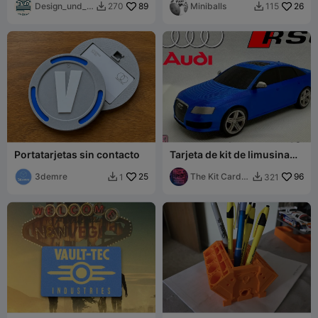
Design_und_D
89
Miniballs
26
270
115


ruck
Portatarjetas sin contacto
Tarjeta de kit de limusina
Audi RS6 (escala 1:24)
3demre
25
The Kit Card
96
1
321


Guy