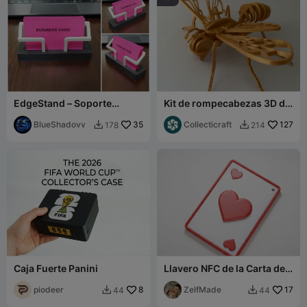
EdgeStand – Soporte
Kit de rompecabezas 3D de
moderno para tarjetas de
abeja en tarjeta
presentación
BlueShadovv
35
Collecticraft
127
178
214


Caja Fuerte Panini
Llavero NFC de la Carta de
Corazones
piodeer
8
ZelfMade
17
44
44

