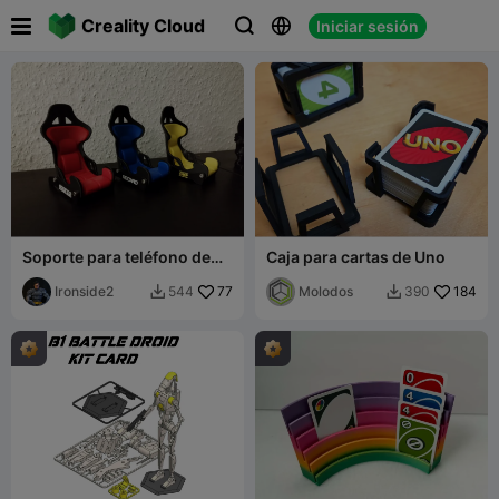

Creality Cloud
Iniciar sesión



Soporte para teléfono de
Caja para cartas de Uno
asiento de carreras
Ironside2
77
Molodos
184
544
390

