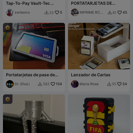
Tap-To-Pay Vault-Tec
PORTATARJETAS DE
Industries Card
BLOQUE DE MOTOR
zentenro
5
INPRIME RC
45
23
81


SLOTS
Portatarjetas de pase de
Lanzador de Cartas
esquí, pase de piscina,
etiqueta de nombre para
Dr. ShuLi
154
Maria Rose
34
383
55


equipaje.