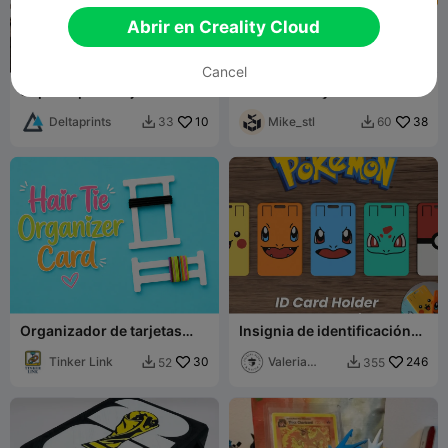
Abrir en Creality Cloud
Cancel
Soporte para tarjetas de
Adorable tarjeta de kit de
presentación "El Griego"
helicóptero | Lista para CFS
Deltaprints
10
Mike_stl
38
33
60


Organizador de tarjetas
Insignia de identificación
para ligas para el cabello
de Pokémon Bulbasaur,
Tinker Link
30
Charmander, Squirtle,
Valeria
246
52
355


Pikachu
Momo Mattia