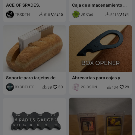
ACE OF SPADES.
Caja de almacenamiento de
cartas de colección
TRXDTH
245
JK Cad
184
619
521


Soporte para tarjetas de
Abrecartas para cajas y
presentación con forma de
paquetes de cartón
pan
BX3DELITE
30
2G DSGN
29
39
134

