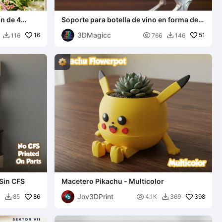
n de 4
Soporte para botella de vino en forma de
caballo
3DMagicc
16

51
116
766
146


 Sin CFS
Macetero Pikachu - Multicolor
Jov3DPrint
86

398
85
4.1K
369

