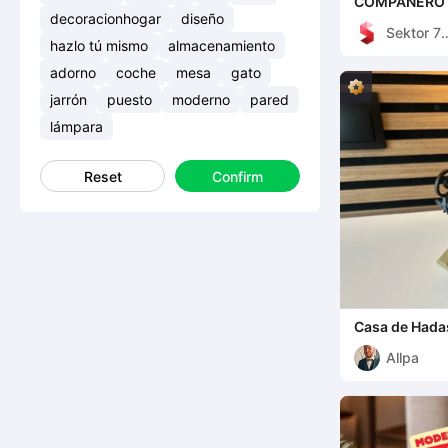
COMPAÑERO 
REGALO PARA
decoracionhogar
diseño
Sektor 7
DÍA DE LA M
hazlo tú mismo
almacenamiento
Studios
adorno
coche
mesa
gato
jarrón
puesto
moderno
pared
lámpara
Reset
Confirm
Casa de Hada
Espeluznante 
Allpa
Espeluznante