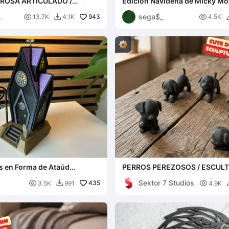
ROSA ARTICULADO /
Edición Navideña de Micky M
 EL DÍA DE SAN VALENTÍN Y
sega$_
ADRE

943

13.7K
4.1K
4.5K

s en Forma de Ataúd
PERROS PEREZOSOS / ESCUL
para Halloween //
MODERNAS DE PERROS / ESC
Sektor 7 Studios
 Casita Ataúd de Halloween

435
NEGRAS

3.5K
991
4.9K
