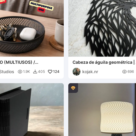
 (MULTIUSOS) /
Cabeza de águila geométrica | 
 MODERNA MINIMALISTA
pared moderno Low-Poly
Studios
kojak.nr
AR

124

1.9K
405
696

