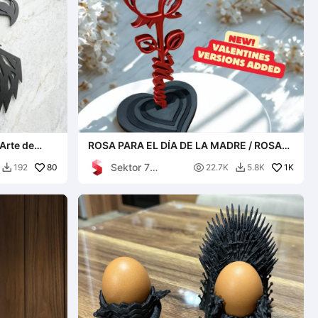
Arte de
ROSA PARA EL DÍA DE LA MADRE / ROSA
DE PIE / REGALO
Sektor 7
80

1K
192
22.7K
5.8K


Studios