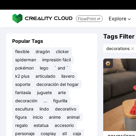
Explore
FlowPrint


Tags Filter
Popular Tags
decorations

flexible
dragón
clicker
spiderman
impresión fácil
pokémon
lego
` and `
k2 plus
articulado
llavero
soporte
decoración del hogar
fantasía
juguete
arte
decoración
...
figurilla
escultura
lindo
decorativo
figura
inicio
anime
animal
regalo
estatua
accesorio
personaje
cosplay
stl
caja