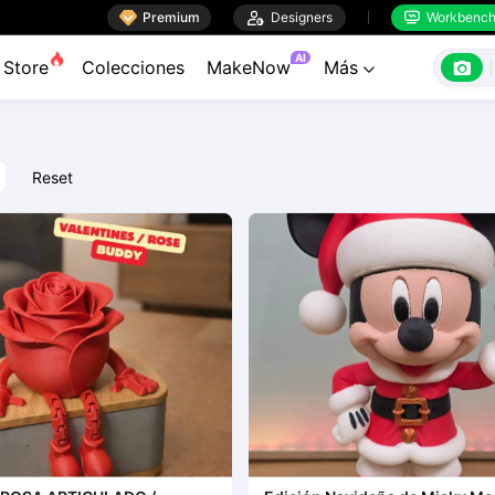

Premium

Designers
Workbenc


AI

Store
Colecciones
MakeNow
Más

Reset