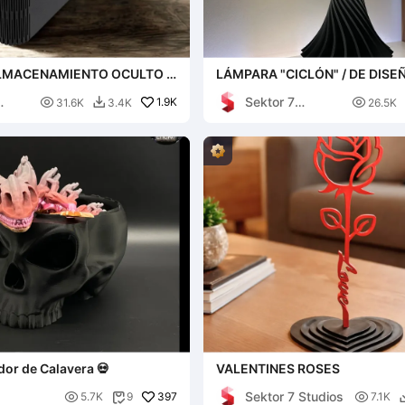
ALMACENAMIENTO OCULTO /
LÁMPARA "CICLÓN" / DE DISEÑ
 SITU / SIN SOPORTES
PANTALLAS IMPRIMIBLES (V
Sektor 7

1.9K

31.6K
3.4K
26.5K

Studios
or de Calavera 💀
VALENTINES ROSES
Sektor 7 Studios

397

5.7K
9
7.1K
