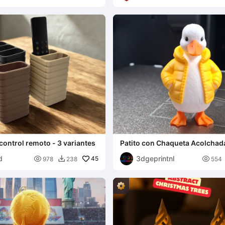
control remoto - 3 variantes
Patito con Chaqueta Acolchad
d
3dgeprintnl

45

978
238
554
