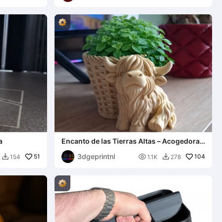
a
Encanto de las Tierras Altas – Acogedora
Maceta Cesta de Vaca
3dgeprintnl
51

104
154
1.1K
278

