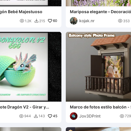
gón Bebé Majestuoso
Mariposa elegante – Decoració
colores
kojak.nr

60

1.2K
215
353

ote Dragón V2 - Girar y
Marco de fotos estilo balcón -
n soportes
Jov3DPrint

45

944
143
729
