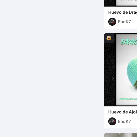
Huevo de Dra
EndK7
Huevo de Ajol
bloquear - Si
EndK7