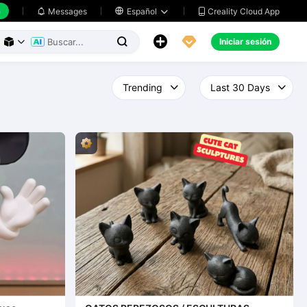
h
Creality Cloud App
Messages

Español





Iniciar sesión


