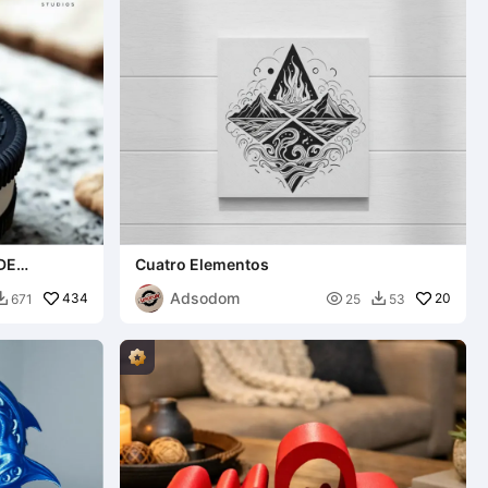
DE
Cuatro Elementos
/
Adsodom
434

20
671
25
53

