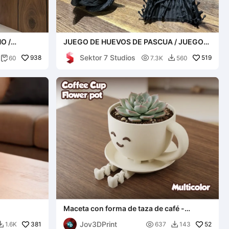
O /
JUEGO DE HUEVOS DE PASCUA / JUEGO
ASEMODE)
DEL HUEVO / PORTAHUEVOS
Sektor 7 Studios
938

519
60
7.3K
560


Maceta con forma de taza de café -
Multicolor
Jov3DPrint
381

52
1.6K
637
143

