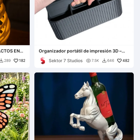
ACTOS EN
Organizador portátil de impresión 3D –
Diseñado para makers
Sektor 7 Studios
182

482
289
7.5K
646

