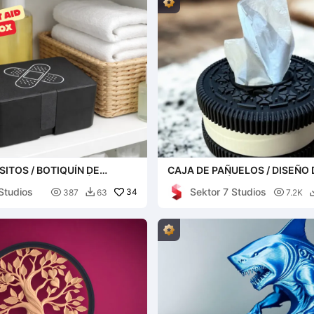
SITOS / BOTIQUÍN DE
CAJA DE PAÑUELOS / DISEÑO 
XILIOS / CAJAS MÉDICAS /
GALLETA / FÁCIL DE IMPRIMIR 
Studios
Sektor 7 Studios
MACENAJE

34
DISPENSADOR DE PAÑUELOS

387
63
7.2K
