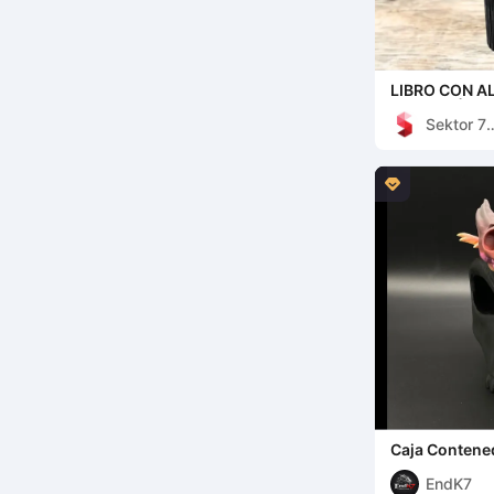
LIBRO CON 
IMPRESIÓN IN
Sektor 7
Studios

Caja Contened
EndK7