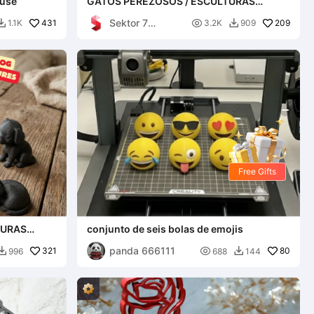
ouse
GATOS PEREZOSOS / ESCULTURAS
MODERNAS DE GATOS / ESCULTURAS
Sektor 7
431
NEGRAS

209
1.1K
3.2K
909


Studios
Free Gifts
TURAS
conjunto de seis bolas de emojis
ULTURAS
panda 666111
321

80
996
688
144

