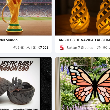
 del Mundo
ÁRBOLES DE NAVIDAD ABSTR
ESPIRAL / VELA LED
Sektor 7 Studios

202

5.4K
1.9K
1.5K
