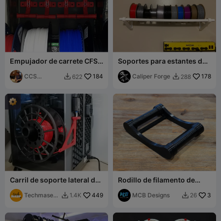
Empujador de carrete CFS -
Soportes para estantes de
NUEVOS BRAZOS
almacenamiento de
CCS
184
filamentos
Caliper Forge
178
622
288


Interpretation
s
Carril de soporte lateral de
Rodillo de filamento de
la bobina de filamento
perfil bajo
Creality K1C
Techmase_3
449
MCB Designs
3
1.4K
26


D