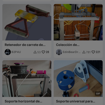
Retenedor de carrete de
Colección de
filamento CFS – Sistema
modificaciones para
modular
B2P4U
28
Ender-3 V3
EdinBearDra
221
53
781


gon
G
I
F
Soporte horizontal de
Soporte universal para
bobina de filamento para
rollos de filamento con