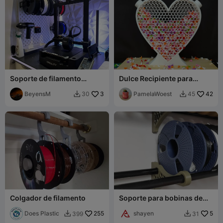
Soporte de filamento
Dulce Recipiente para
SKADIS
Sobras 💖✨
BeyensM
3
PamelaWoest
42
30
45


Colgador de filamento
Soporte para bobinas de
filamento / estante de
Does Plastic
255
pared
shayen
5
399
31

