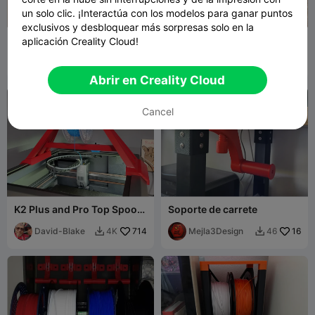
un solo clic. ¡Interactúa con los modelos para ganar puntos
exclusivos y desbloquear más sorpresas solo en la
Estante minimalista para
Filament Spool Switcher &
aplicación Creality Cloud!
carretes (tubo de 16 mm)
Winder
Kamil
269
AlexLa
324
599
2.3K


Sokalski
Abrir en Creality Cloud
Cancel
K2 Plus and Pro Top Spool
Soporte de carrete
Holder
David-Blake
714
Mejla3Design
16
4K
46

