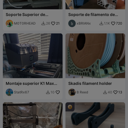
Soporte Superior de
Soporte de filamento de
Carrete para K2
montaje lateral K1 Max
M0T0RHEAD
21
xBRIANx
720
26
1.1K


Montaje superior K1 Max
Skadis filament holder
Space Pi X4
StatRx67
B Reed
13
10
40

