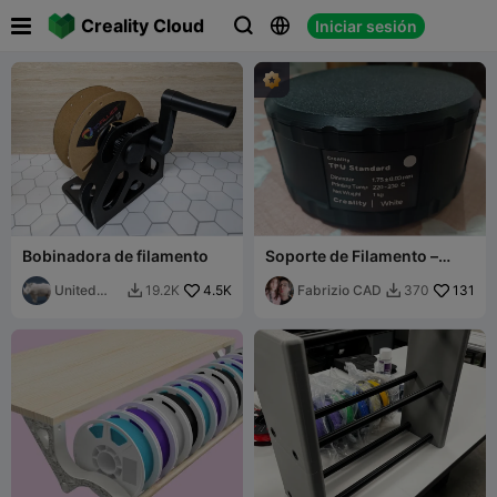

Creality Cloud
Iniciar sesión



Bobinadora de filamento
Soporte de Filamento –
Contenedor de Carrete
United
4.5K
Fabrizio CAD
131
19.2K
370


Printers