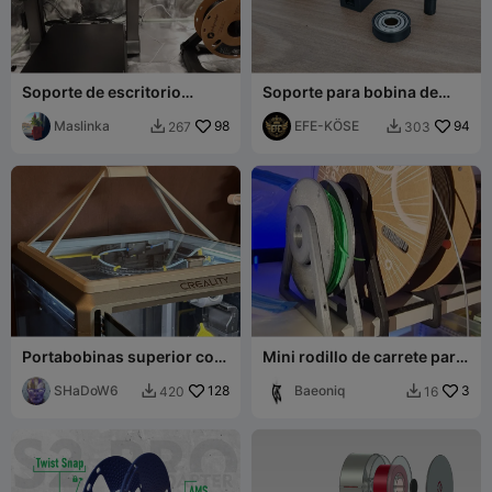
Soporte de escritorio
Soporte para bobina de
original para bobina
filamento
Creality Hi
Maslinka
98
EFE-KÖSE
94
267
303


Portabobinas superior con
Mini rodillo de carrete para
tapa de cristal deslizante K1
restos de filamento
Max
SHaDoW6
128
Baeoniq
3
420
16

