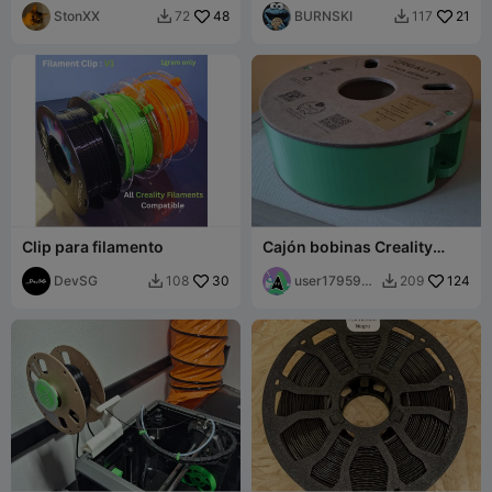
Creality Hi
StonXX
48
genial función de montaje
BURNSKI
21
72
117


en pared
Clip para filamento
Cajón bobinas Creality
Hyper Series
DevSG
30
user1795920
124
108
209


597