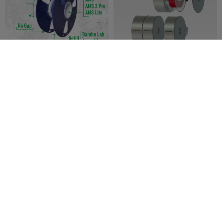
Sunlu Spool Adapter -
Modular Wall-Mounted
Bambu Lab / Azurefilm refill
Filament Storage System
shayen
1
v2
xComa
5
5
21


Soporte de filamento.3MF
skadis strong 4 hook spool
holder_
Ewoud
3
Litos Prints
4
46
8


