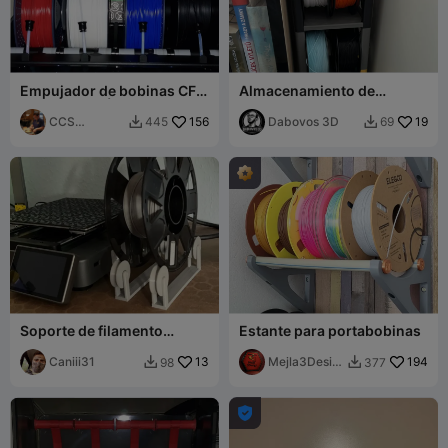
Empujador de bobinas CFS
Almacenamiento de
- BRAZOS MÁS NUEVOS
filamento
CCS
156
Dabovos 3D
19
445
69


Interpretatio
ns
Soporte de filamento
Estante para portabobinas
Soporte de bobina 1kg
300gr 250gr
Caniii31
13
Mejla3Desig
194
98
377


n
