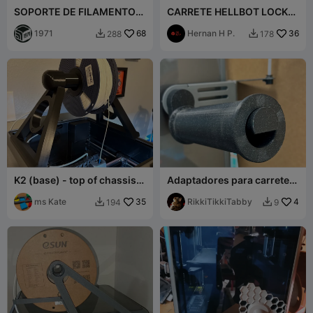
SOPORTE DE FILAMENTO
CARRETE HELLBOT LOCK
K1 v1.1
V2
1971
68
Hernan H P.
36
288
178


K2 (base) - top of chassis
Adaptadores para carrete
frame for filament spools
de 3 kg K2Plus, TODOS los
(TPU)
ms Kate
35
adaptadores para filamento
RikkiTikkiTabby
4
194
9


lateral EXT K2PLUS