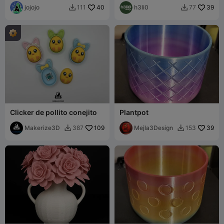
jojojo
40
h3li0
39
111
77


Clicker de pollito conejito
Plantpot
Makerize3D
109
Mejla3Design
39
387
153

