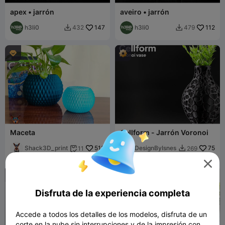
apex • jarrón
aveiro • jarrón
h3li0
147
h3li0
112
432
479



Maceta
Cellform - Jarrón Voronoi
Shack3D_print
513
DesignByIsnes
75
11
269



Disfruta de la experiencia completa
Accede a todos los detalles de los modelos, disfruta de un
corte en la nube sin interrupciones y de la impresión con