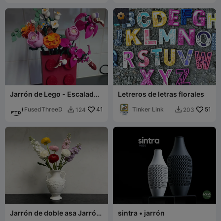
Jarrón de Lego - Escalado
Letreros de letras florales
4x2 para Flores de Lego -
Escala 780%
FusedThreeD
41
Tinker Link
51
124
203


Jarrón de doble asa Jarrón
sintra • jarrón
grande para el hogar