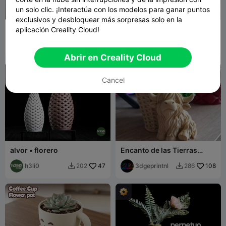
un solo clic. ¡Interactúa con los modelos para ganar puntos
exclusivos y desbloquear más sorpresas solo en la
vanta · florero
Flores y Jarrón en Forma de
aplicación Creality Cloud!
Corazón
h3li0
1.9K
Crafty
191
7.5K
163


Princess
Abrir en Creality Cloud
Cancel
alvor • florero
Encanto de las Tierras
Altas – Acogedora Maceta
h3li0
47
Cesta de Vaca
3dgeprintnl
108
202
286

