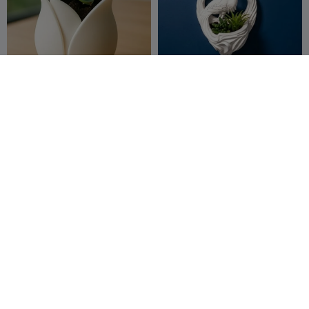
Vase (vazo)
Macetero y decoración de
pared con garza
MEV3D
25
Samanta123
6
74
14


Twisted Vanta Vase
Arte de pared de filigrana
con mariposas y flores
Nozzle Ninjas
13
kojak.nr
20
35
70

