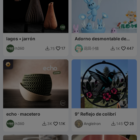
lagos • jarrón
Adorno desmontable de
conejo de Pascua tejido sin
h3li0
17
necesidad de CFS
花田小猫
447
75
1K


echo · macetero
9" Reflejo de colibrí
h3li0
1.1K
AngleIron
28
3K
145

