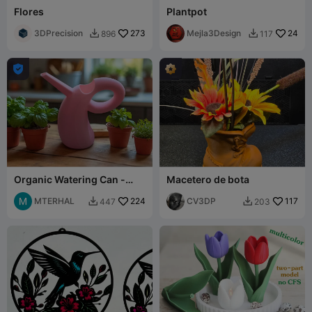
Flores
Plantpot
3DPrecision
273
Mejla3Design
24
896
117



Organic Watering Can -
Macetero de bota
Fluid Form, Exceptional
Functionality
MTERHAL
224
CV3DP
117
447
203

