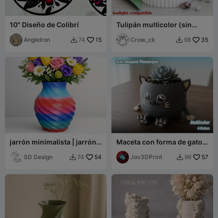
10" Diseño de Colibrí
Tulipán multicolor (sin
CFS)
AngleIron
15
Crow_ck
35
74
98


jarrón minimalista | jarrón
Maceta con forma de gato -
minimalista
Multicolor - Patas flexibles
SD Design
54
Jov3DPrint
57
74
96

