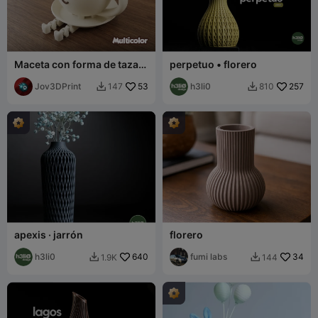
Maceta con forma de taza
perpetuo • florero
de café - Multicolor
Jov3DPrint
53
h3li0
257
147
810


apexis · jarrón
florero
h3li0
640
fumi labs
34
1.9K
144

