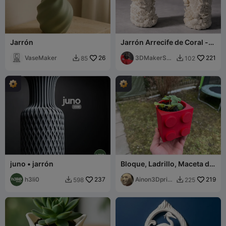
Jarrón
Jarrón Arrecife de Coral -
Jarrón Decorativo de Alto
VaseMaker
26
Detalle
3DMakerSpa
221
85
102


ceOfficial
juno • jarrón
Bloque, Ladrillo, Maceta de
flores LEGO, Jarrón
h3li0
237
Ainon3Dprint
219
598
225


cz