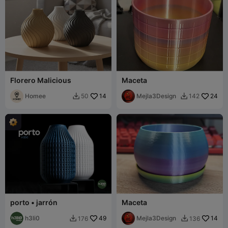
Florero Malicious
Maceta
Homee
14
Mejla3Design
24
50
142


porto • jarrón
Maceta
h3li0
49
Mejla3Design
14
176
136

