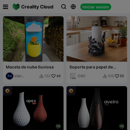

Creality Cloud
Iniciar sesión



Maceta de nube lluviosa
Soporte para papel de
cocina
Vuki
46
CGC
50
132
105


Production