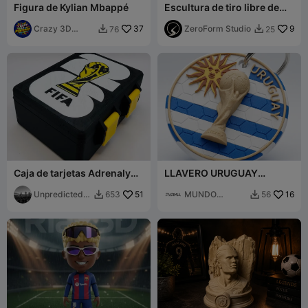
Figura de Kylian Mbappé
Escultura de tiro libre de
fútbol
Crazy 3D
37
ZeroForm Studio
9
76
25


Printerist
Caja de tarjetas Adrenalyn
LLAVERO URUGUAY
Panini 2026 CM Tarjetas /
MUNDIAL
Pegatinas
UnpredictedSt
51
MUNDO
16
653
56


ation
FORMA