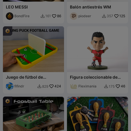
LEO MESSI
Balón antiestrés WM
BondFire
86
piodeer
125
161
357


Juego de fútbol de
Figura coleccionable de
lanzamiento de disco
fútbol de Cristiano Ronaldo
fifindr
424
Fleximania
46
829
175

