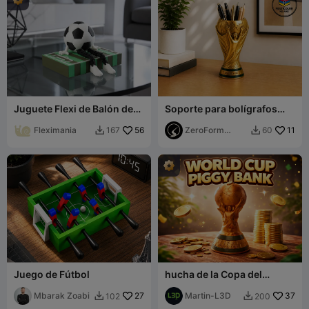
Juguete Flexi de Balón de
Soporte para bolígrafos
Fútbol - Coleccionable
con forma de trofeo de
Articulado de Fútbol
Fleximania
56
copa de fútbol
ZeroForm
11
167
60


Studio
Juego de Fútbol
hucha de la Copa del
Mundo
Mbarak Zoabi
27
Martin-L3D
37
102
200

