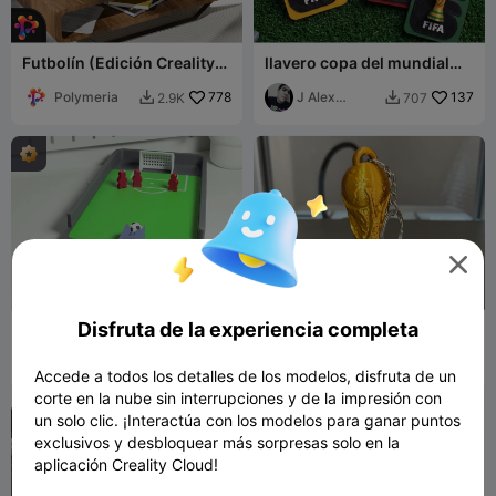
Futbolín (Edición Creality)
llavero copa del mundial
de Polymeria
2026
Polymeria
778
J Alex
137
2.9K
707


Sparza

G
I
F
Disfruta de la experiencia completa
Juego de práctica de tiros a
llavero Copa del Mundo
puerta de fútbol
FIFA-Copa del Mundo
foba_design
59
texturizada (AMS)
Dafest
138
163
1.3K


Accede a todos los detalles de los modelos, disfruta de un
corte en la nube sin interrupciones y de la impresión con
un solo clic. ¡Interactúa con los modelos para ganar puntos
exclusivos y desbloquear más sorpresas solo en la
aplicación Creality Cloud!