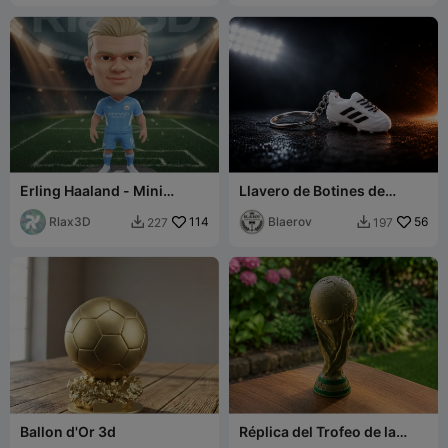
Erling Haaland - Mini
Llavero de Botines de
Figure - Manchester City
Fútbol / Llavero de Zapato
(Set 1)
Rlax3D
114
de Fútbol / Dije Deportivo
Blaerov
56
227
197


Ballon d'Or 3d
Réplica del Trofeo de la
Copa del Mundo