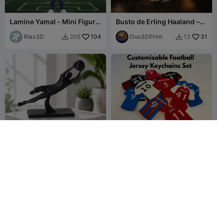
Lamine Yamal - Mini Figure
Busto de Erling Haaland –
- Barcelona - Spain (Set 1)
Leyenda del Fútbol
Rlax3D
104
Duo3DPrint
31
206
13


Escultura de Atajada de
Conjunto de Llaveros de
Portero - Arte Abstracto de
Camisetas de Fútbol
Jugador de Fútbol
Sculturissimo3
14
Personalizables
Jakub Murín
43
27
499


D