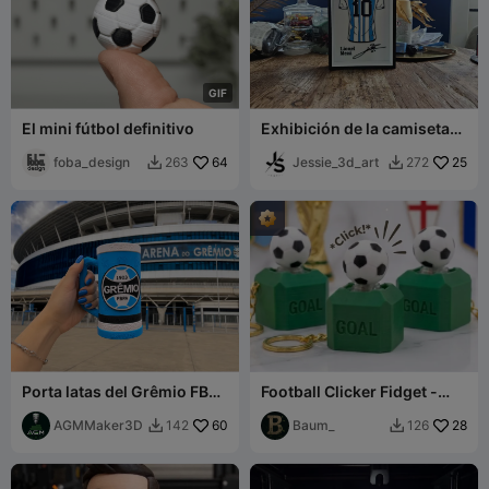
G
I
F
El mini fútbol definitivo
Exhibición de la camiseta
de Lionel Messi de
foba_design
64
Argentina
Jessie_3d_art
25
263
272


Porta latas del Grêmio FBPA
Football Clicker Fidget -
con asa
Copa Mundial 2026
AGMMaker3D
60
Baum_
28
142
126

