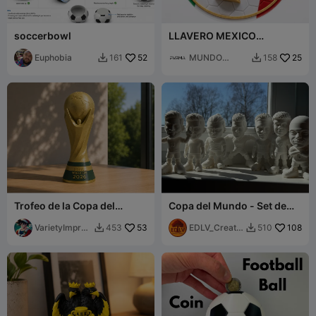
soccerbowl
LLAVERO MEXICO
MUNDIAL
Euphobia
52
MUNDO
25
161
158


FORMA
Trofeo de la Copa del
Copa del Mundo - Set de
Mundo 2026
jugadores
VarietyImpres
53
EDLV_Creatio
108
453
510


sion45
ns