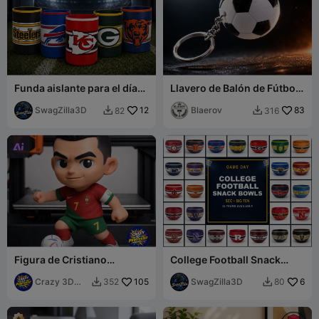
Funda aislante para el día
Llavero de Balón de Fútbol /
del partido de la NFL -
Llavero Fútbol - Kit PETG
TODOS LOS EQUIPOS DE
SwagZilla3D
12
de 2 Placas
Blaerov
83
82
316


LA NFL DISPONIBLES

Figura de Cristiano
College Football Snack
Ronaldo
Bowl - Alabama, Ohio State,
Crazy 3D
105
and more!
SwagZilla3D
6
352
80


Printerist