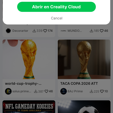
Abrir en Creality Cloud
Cancel
Cuenco de Aperitivos con
LLAVERO ESPAÑA
Forma de Balón de Fútbol -
MUNDIAL
Cuenco de Fútbol para
Decorartor
174
MUNDO
46
339
185


Patatas Fritas
FORMA
world-cup-trophy-
TACA COPA 2026 ATT
keychain-no-chain-
strong-ring
solus prime
46
BAJ Prime
10
387
225


3d