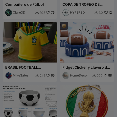
Compañero de Fútbol
COPA DE TROFEO DE
FÚTBOL
Clare3D
75
HYPER3D
12
203
30


BRASIL FOOTBALL
Fidget Clicker y Llavero del
NATIONAL TEAM PEN
Super Bowl
HOLDER
MikeSatos
65
HomeDecor
88
246
200

