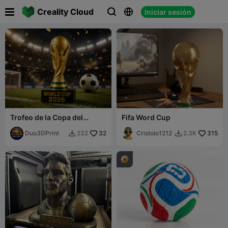

Creality Cloud
Iniciar sesión



Trofeo de la Copa del
Fifa Word Cup
Mundo 2026 - Copa de
Campeón de Fútbol
Duo3DPrint
32
Cristolo1212
315
232
2.3K

