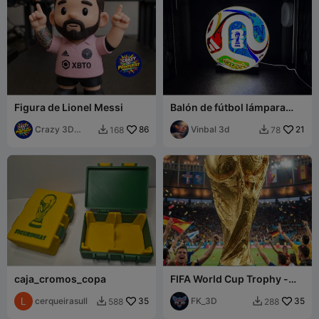
Figura de Lionel Messi
Balón de fútbol lámpara
FIFA 2026 CFS 12 colores
Crazy 3D
86
Vinbal 3d
21
168
78


Printerist
caja_cromos_copa
FIFA World Cup Trophy -
Actual Size
cerqueirasull
35
FK_3D
35
588
288

