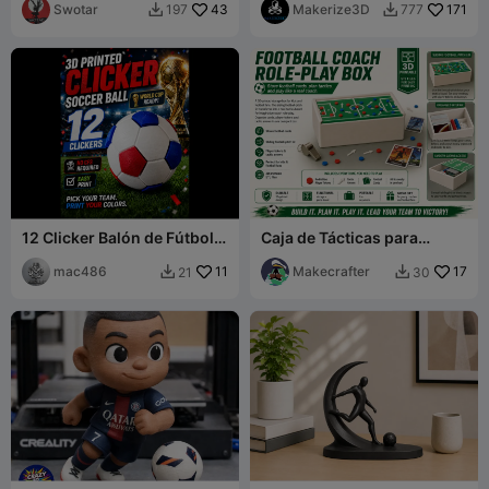
Swotar
43
Makerize3D
171
197
777


12 Clicker Balón de Fútbol
Caja de Tácticas para
(fútbol)
Entrenador de Fútbol –
mac486
11
Almacenamiento de
Makecrafter
17
21
30


Tarjetas y Set de Juego de
Rol