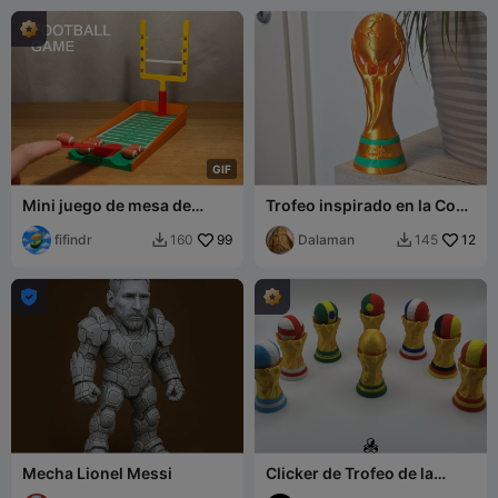
G
I
F
Mini juego de mesa de
Trofeo inspirado en la Copa
fútbol americano a golpe
del Mundo
de dedo
fifindr
99
Dalaman
12
160
145



Mecha Lionel Messi
Clicker de Trofeo de la
Copa del Mundo