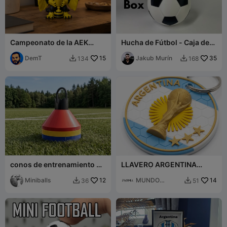
Campeonato de la AEK
Hucha de Fútbol - Caja de
Atenas 2026
Monedas de Fútbol
DemT
15
Jakub Murín
35
134
168


conos de entrenamiento de
LLAVERO ARGENTINA
fútbol
CAMPEÓN ( 3 ESTRELLAS )
Miniballs
12
MUNDO
14
36
51


FORMA