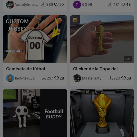
VarietyImpres
50
GG96
43
389
481


sion45
G
I
F
Camiseta de fútbol
Clicker de la Copa del
personalizable
Mundo
InoVitek_3D
28
Masterality
58
297
220

