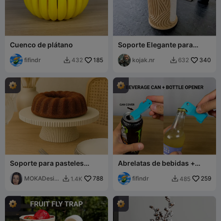
Cuenco de plátano
Soporte Elegante para
Papel de Cocina con Diseño
fifindr
185
de Onda – Decoración
kojak.nr
340
432
632


Moderna para la Cocina
Soporte para pasteles
Abrelatas de bebidas +
Prasel - MOKA Design
Abrebotellas
MOKADesig
788
fifindr
259
1.4K
485


n