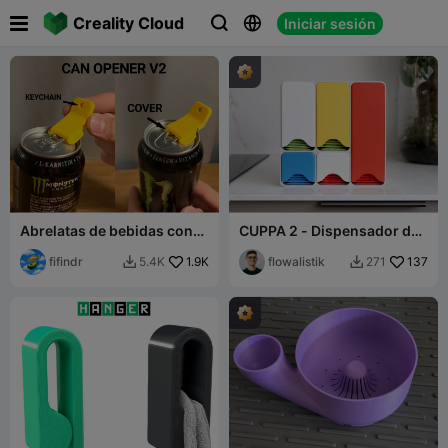

Creality Cloud
Iniciar sesión



Abrelatas de bebidas con
CUPPA 2 - Dispensador de
tapa
bolsas de té
fifindr
1.9K
flowalistik
137
5.4K
271

