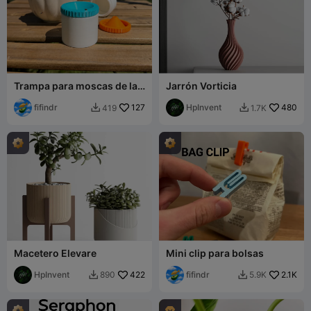
Trampa para moscas de la
Jarrón Vorticia
fruta / plagas
fifindr
127
HpInvent
480
419
1.7K


Macetero Elevare
Mini clip para bolsas
HpInvent
422
fifindr
2.1K
890
5.9K


