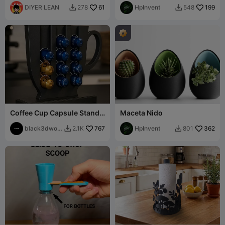
DIYER LEAN
61
rituales de relajación!
HpInvent
199
278
548


Coffee Cup Capsule Stand –
Maceta Nido
Stylish Pod Organizer
black3dwor
767
HpInvent
362
2.1K
801


ks