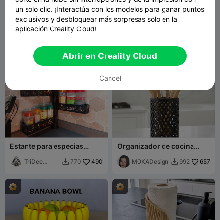
un solo clic. ¡Interactúa con los modelos para ganar puntos
exclusivos y desbloquear más sorpresas solo en la
Conjunto de embudos de
Torre de Musgo Verdura –
aplicación Creality Cloud!
rosca para botellas
El Soporte Modular para
fifindr
693
Trepadoras
HpInvent
290
1.5K
740


Abrir en Creality Cloud
Cancel
Estante para especias
Organizador de cocina
(extensible)
Baloo - MOKA Design
TriDee
490
MOKADesign
657
770
992


Design