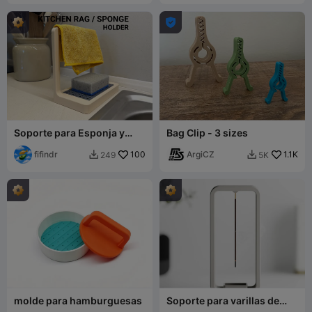

Soporte para Esponja y
Bag Clip - 3 sizes
Trapo de Cocina
fifindr
100
ArgiCZ
1.1K
249
5K


molde para hamburguesas
Soporte para varillas de
incienso – ¡Eleva tus