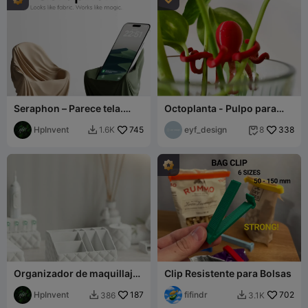
Seraphon – Parece tela.
Octoplanta - Pulpo para
Funciona como magia.
Propagación en Agua
HpInvent
745
eyf_design
338
1.6K
8


Organizador de maquillaje
Clip Resistente para Bolsas
(Juego de baño inflable)
HpInvent
187
fifindr
702
386
3.1K

