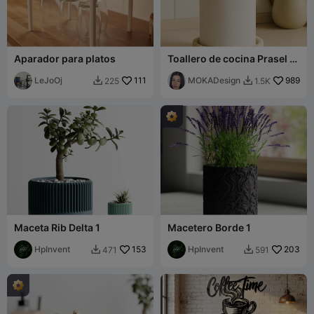
Aparador para platos
Toallero de cocina Prasel -
MOKA Design
LeJoOj
111
MOKADesign
989
225
1.5K


Maceta Rib Delta 1
Macetero Borde 1
HpInvent
153
HpInvent
203
471
591

