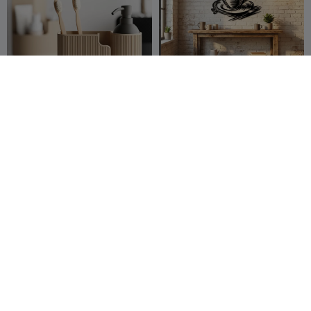
Duova – El elegante
Arte de pared 166
organizador ovalado para
baño y escritorio
HpInvent
286
coreXY 3D
138
457
256


JUEGO DE HUEVOS DE
Cuna para Plátanos
PASCUA / JUEGO DEL
FlowFrame
HUEVO / PORTAHUEVOS
Sektor 7
525
PengarouX
375
564
789


Studios