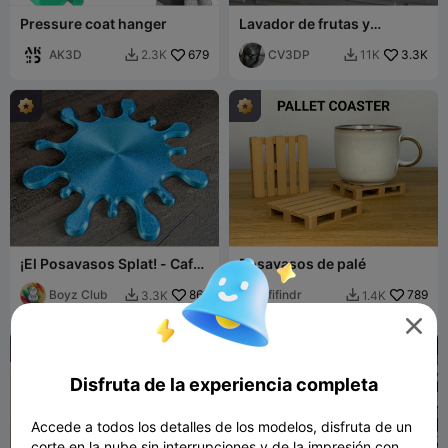
Pressure coat hanger
Lavador de frutas y
verduras mejorado V3
AK3D
679
CV3DP
3.3K
2.3K
11K


¡El Posavasos Splat! - Café
Posavasos de palé
Té Cerveza Batido Jugo
Matcha
Boyz Club
861
fifindr
789
3.3K
1.4K



Disfruta de la experiencia completa
Accede a todos los detalles de los modelos, disfruta de un
corte en la nube sin interrupciones y de la impresión con