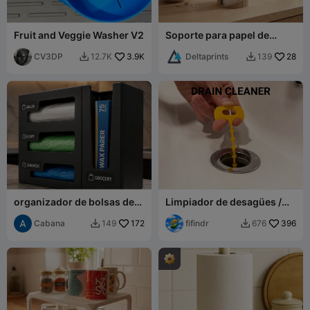
Fruit and Veggie Washer V2
Soporte para papel de
cocina acanalado "Forma"
CV3DP
3.9K
Deltaprints
28
12.7K
139


organizador de bolsas de
Limpiador de desagües /
cocina
Serpiente
Cabana
172
fifindr
396
149
676

