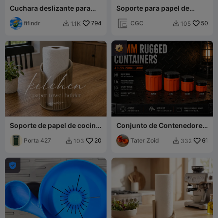
Cuchara deslizante para
Soporte para papel de
verter polvos en botellas
cocina
fifindr
794
CGC
50
1.1K
105


Soporte de papel de cocina
Conjunto de Contenedores
Japandi - Redondo
Robustos de 50 mm - 4
Porta 427
20
Piezas
Tater Zoid
61
103
332


