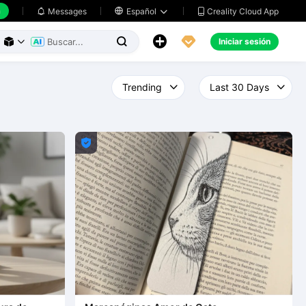
h
Creality Cloud App
Messages

Español





Iniciar sesión



