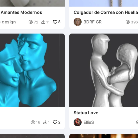
s Amantes Modernos
Colgador de Correa con Huell
e design
3DRF GR

8

72
11
396

Statua Love
EllieS

2
16
1
