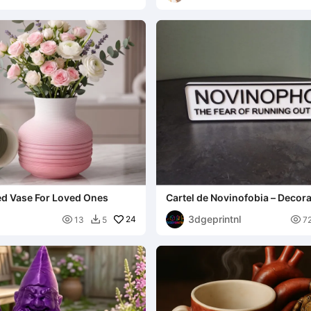
d Vase For Loved Ones
Cartel de Novinofobia – Decor
Divertida para Amantes del Vi
3dgeprintnl

24

13
5
7
