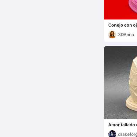
Conejo con o
3DAnna
Amor tallado 
amor inquebr
drakefor