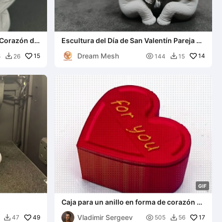
 Corazón de
Escultura del Día de San Valentín Pareja de
Elefantes
Dream Mesh
15

14
5
26
144
15


G
I
F
Caja para un anillo en forma de corazón +
cualquier inscripción.
Vladimir Sergeev
49

17
47
505
56

