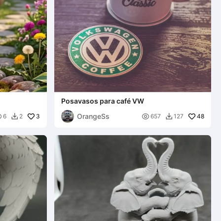
Posavasos para café VW
OrangeSs

3

48
6
2
657
127

