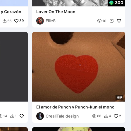
300
a y Corazón
Lover On The Moon
EllieS
39

56
10


G
I
F
El amor de Punch y Punch-kun el mono
CrealiTale design


2
14
1
68
4

