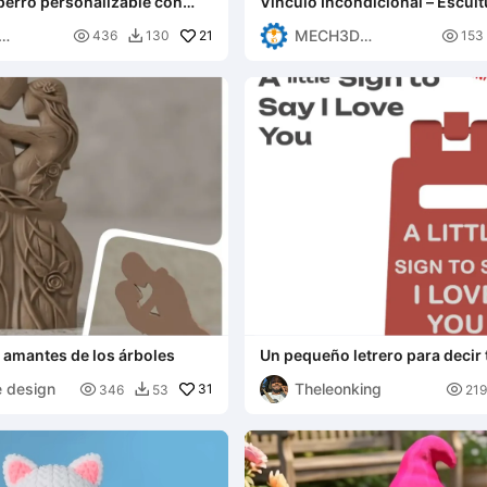
perro personalizable con
Vínculo Incondicional – Escult
horro
Hombre y Perro
MECH3D

21

436
130
153

G
PRINTING
 amantes de los árboles
Un pequeño letrero para decir 
e design
Theleonking

31

346
53
219
