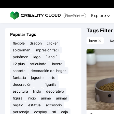
Explore
FlowPrint


Tags Filter
Popular Tags
lover
Re

flexible
dragón
clicker
spiderman
impresión fácil
pokémon
lego
` and `
k2 plus
articulado
llavero
soporte
decoración del hogar
fantasía
juguete
arte
decoración
...
figurilla
escultura
lindo
decorativo
figura
inicio
anime
animal
regalo
estatua
accesorio
personaje
cosplay
stl
caja