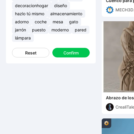
Cuenco para 
forma de cac
decoracionhogar
diseño
MECH3D
hazlo tú mismo
almacenamiento
PRINTIN
adorno
coche
mesa
gato
jarrón
puesto
moderno
pared
lámpara
Reset
Confirm
Abrazo de los
CrealiTal