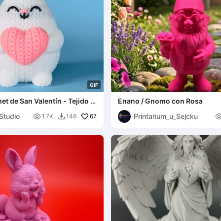
G
I
F
et de San Valentín - Tejido -
Enano / Gnomo con Rosa
Multicolor
Studio
Printarium_u_Sejcku

67
1.7K
146
