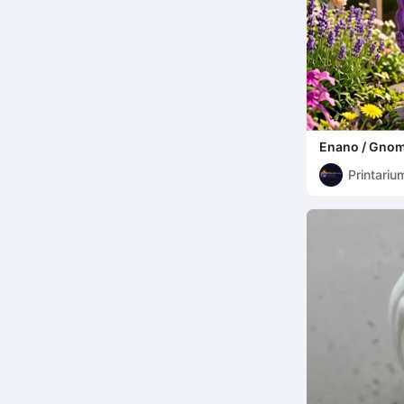
Enano / Gnom
Printariu