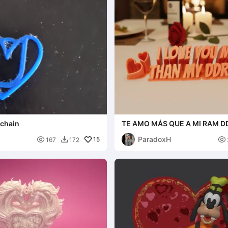
ychain
TE AMO MÁS QUE A MI RAM D
de San Valentín
ParadoxH

15

167
172
