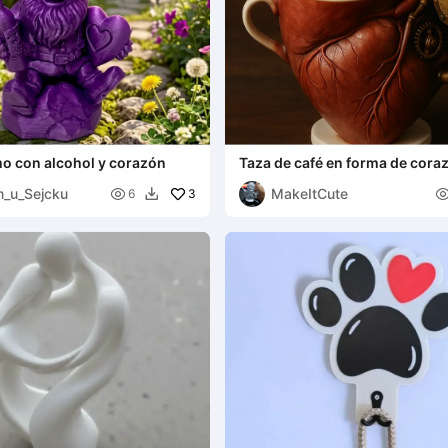
o con alcohol y corazón
Taza de café en forma de cora
m_u_Sejcku
MakeItCute

3
6
