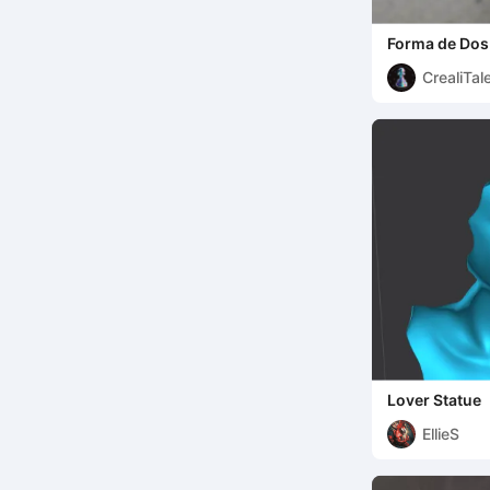
Forma de Do
CrealiTal
Lover Statue
EllieS