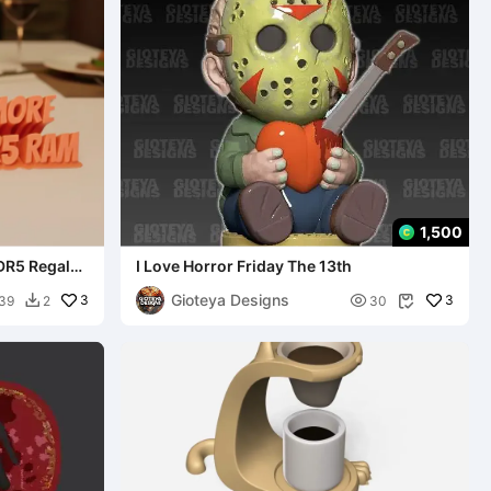
1,500
DR5 Regalo
I Love Horror Friday The 13th
Gioteya Designs
3

3
39
2
30

