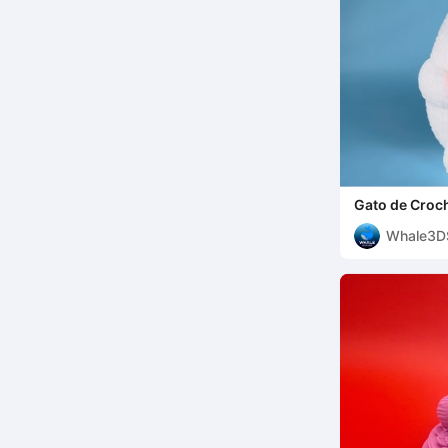
Gato de Croch
Impresión 3D 
Whale3D