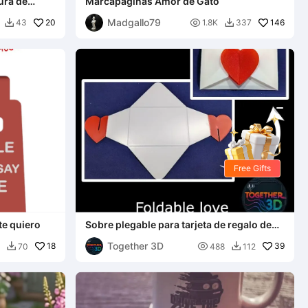
ura de
Marcapáginas Amor de Gato
Madgallo79
20

146
43
1.8K
337


Free Gifts
te quiero
Sobre plegable para tarjeta de regalo de
amor
Together 3D
18

39
70
488
112

