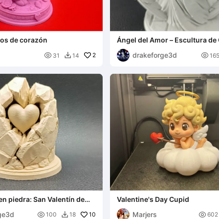
jos de corazón
Ángel del Amor – Escultura de
San Valentín
drakeforge3d

2

31
14
16

en piedra: San Valentín de
Valentine's Day Cupid
antable
ge3d
Marjers

10

100
18
602
