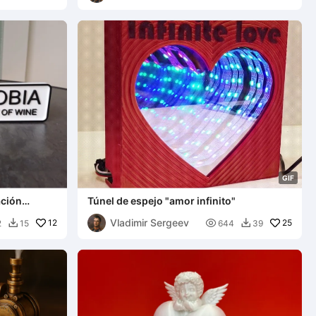
G
I
F
ación
Túnel de espejo "amor infinito"
no
Vladimir Sergeev
12

25
2
15
644
39

