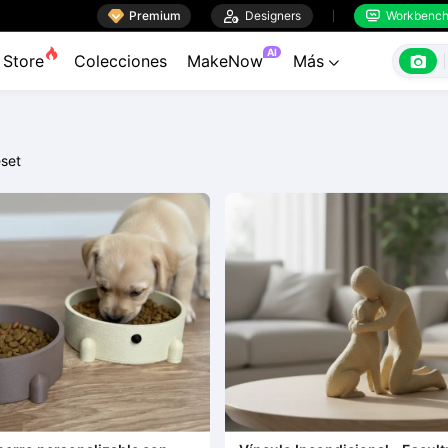

Premium

Designers
Workbenc


AI

Store
Colecciones
MakeNow
Más

set