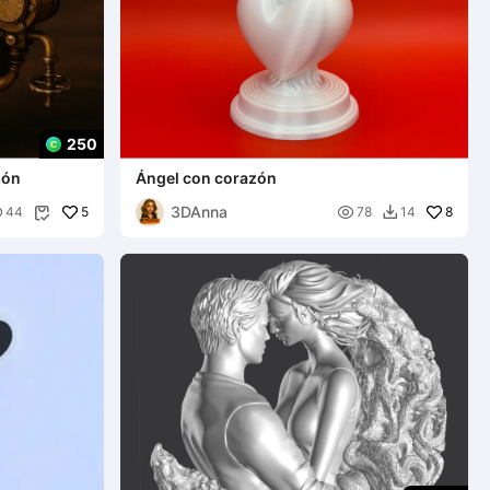
250
zón
Ángel con corazón
3DAnna

5

8
44
78
14

