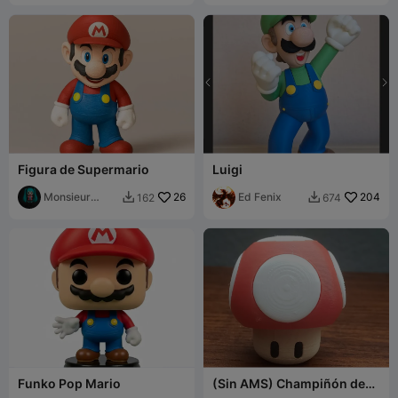
Figura de Supermario
Luigi
Monsieur
26
Ed Fenix
204
162
674


Pierre
Funko Pop Mario
(Sin AMS) Champiñón de
Impulso de Mario con