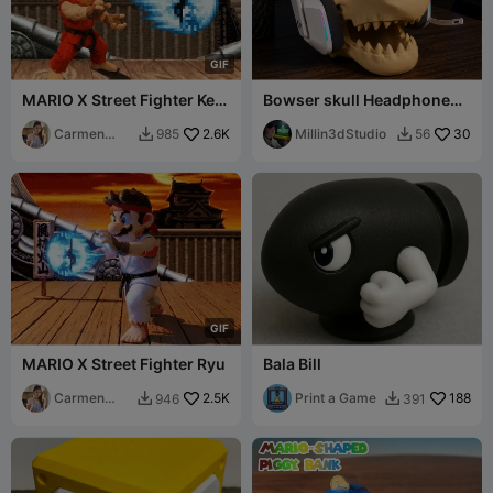
G
I
F
MARIO X Street Fighter Ken
Bowser skull Headphone
*
Stand (No CFS needed)
Carmen
2.6K
Millin3dStudio
30
985
56


Chan
G
I
F
MARIO X Street Fighter Ryu
Bala Bill
Carmen
2.5K
Print a Game
188
946
391


Chan