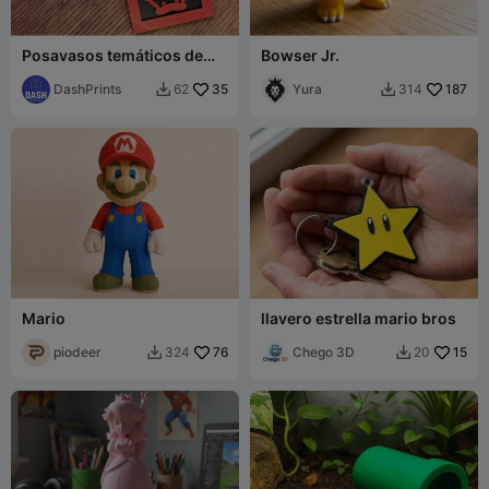
Posavasos temáticos de
Bowser Jr.
Mario
DashPrints
35
Yura
187
62
314


Mario
llavero estrella mario bros
piodeer
76
Chego 3D
15
324
20

