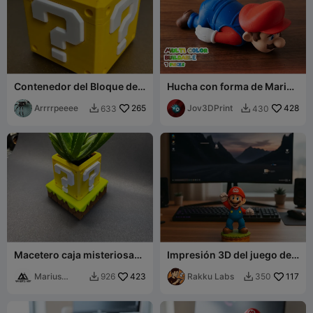
Contenedor del Bloque de
Hucha con forma de Mario
Interrogación de Super
- Multicolor - 7 piezas
Mario - Múltiples piezas,
Arrrrpeeee
265
Jov3DPrint
428
633
430


sin CFS
Macetero caja misteriosa
Impresión 3D del juego de
inspirado en Super Mario
Super Mario – Pose icónica
Marius
423
Rakku Labs
117
926
350


Avasiloaie