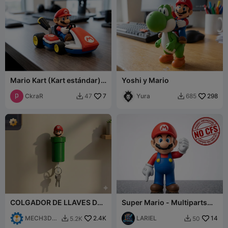
Mario Kart (Kart estándar)
Yoshi y Mario
Nintendo
CkraR
7
Yura
298
47
685


COLGADOR DE LLAVES DE
Super Mario - Multiparts
TUBO SUPER MARIO -
24cm - NO CFS/AMS
MARIO
MECH3D
2.4K
LARIEL
14
5.2K
50


PRINTING