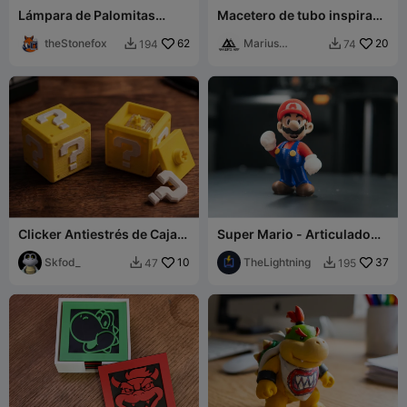
Lámpara de Palomitas
Macetero de tubo inspirado
Yoshi
en Super Mario
theStonefox
62
Marius
20
194
74


Avasiloaie
Clicker Antiestrés de Caja
Super Mario - Articulado
de Pregunta de Mario
Multicolor
Skfod_
10
TheLightning
37
47
195

