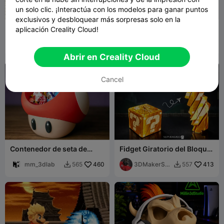
un solo clic. ¡Interactúa con los modelos para ganar puntos
exclusivos y desbloquear más sorpresas solo en la
Alcancía Cubo Misterioso –
Mario Kart
aplicación Creality Cloud!
Inspirada en Super Mario
(120×120×120)
Vinors3DLab
111
GabanelliF
69
242
299


Abrir en Creality Cloud
Cancel
Contenedor de seta de
Fidget Giratorio del Bloque
Mario
de Pregunta Dorado de
mm_3dlab
460
Super Mario
3DMakerSpa
413
565
557


ceOfficial