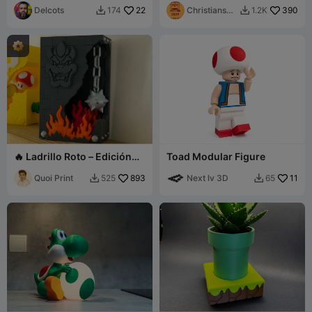
Delcots
22
Clicker
Christians3
390
174
1.2K


DPrints
🔥 Ladrillo Roto – Edición
Toad Modular Figure
Bowser (SIN CFS) 🔥
Quoi Print
893
Next lv 3D
11
525
65

