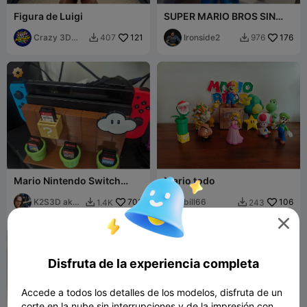
Figura de Luigi
SUPER MARIO BROS SIN
AMS !!
Crazy 3D
121
Ironside2
176
407
976


Printerist
Mario Nintendo Switch
Mario todo
Dock - NS1, NS2, OLED
K2S3D aka
703
bill66
106
1.4K
243


K2theStank

Disfruta de la experiencia completa
Accede a todos los detalles de los modelos, disfruta de un
corte en la nube sin interrupciones y de la impresión con