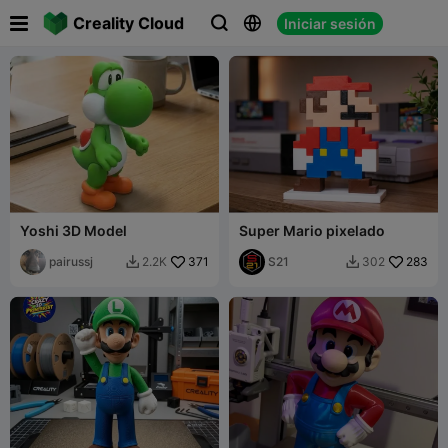

Creality Cloud
Iniciar sesión



Yoshi 3D Model
Super Mario pixelado
pairussj
371
S21
283
2.2K
302

