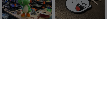
YOSHI - Multiparts 24cm -
llavero fantasma mario
NO CFS/AMS
bros
LARIEL
13
Chego 3D
12
22
18


Ladrillo Roto Mario
Macetero de castillo
inspirado en Super Mario
Quoi Print
162
Marius
14
188
39


Avasiloaie