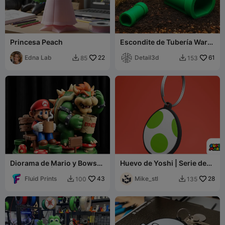
Princesa Peach
Escondite de Tubería Warp
de Mario
Edna Lab
22
Detail3d
61
85
153


Diorama de Mario y Bowser
Huevo de Yoshi | Serie de
en el banco | Icónica
Llaveros de Mario
escena de paz
Fluid Prints
43
Mike_stl
28
100
135

