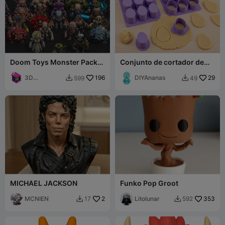
Doom Toys Monster Pack
Conjunto de cortador de
Collection 4
galletas con forma de
3D
196
huevo y molde para cake
DIYAnanas
29
599
49


Dimensions
pops 9 en 1
MICHAEL JACKSON
Funko Pop Groot
MCNIEN
2
Litolunar
353
17
592

