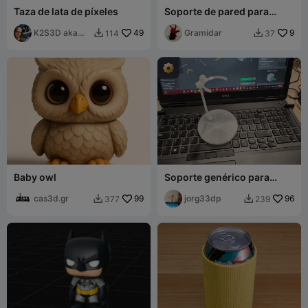
Taza de lata de píxeles
Soporte de pared para
Funko Pop
K2S3D aka
49
Gramidar
9
114
37


K2theStank
Baby owl
Soporte genérico para
figuras
cas3d.gr
99
jorg33dp
96
377
239

