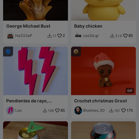
George Michael Bust
Baby chicken
Ha333aP
2
cas3d.gr
85
11
314



G
I
F
Pendientes de rayo,
Crochet christmas Groot
relámpago / pendientes de
rayo, relámpago #1
Loo
85
BlueInes_3D
175
196
181

