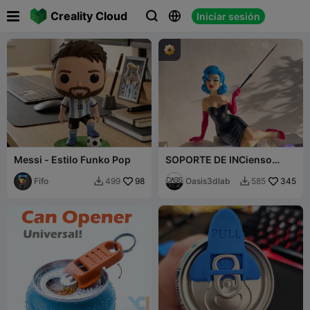

Creality Cloud
Iniciar sesión



Messi - Estilo Funko Pop
SOPORTE DE INCienso
VINTAGE PIN-UP
Fifo
98
Oasis3dlab
345
499
585

