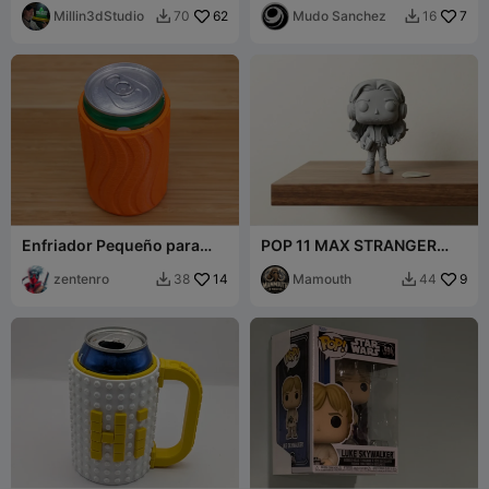
Millin3dStudio
62
Friends
Mudo Sanchez
7
70
16


Enfriador Pequeño para
POP 11 MAX STRANGER
Latas de 7.5 oz con Agarre
THINGS
Retorcido
zentenro
14
Mamouth
9
38
44

