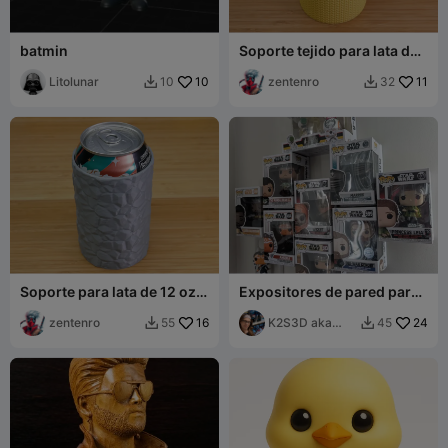
batmin
Soporte tejido para lata de
12 oz
Litolunar
10
zentenro
11
10
32


Soporte para lata de 12 oz
Expositores de pared para
de cavernícola
cajas Pop
zentenro
16
K2S3D aka
24
55
45


K2theStank