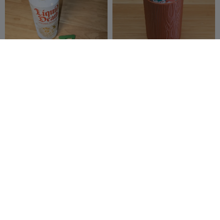
Abrebotellas con llavero
Soporte para latas de 12 oz
del logo de Creality - 2
con veta de madera
versiones
Millin3dStudio
27
zentenro
15
25
29


Soporte para lata de 12 oz
Conjunto de cortador de
con chapa diamantada
galletas de trébol 9 en 1 y
zentenro
12
molde para cake pops
DIYAnanas
16
32
34

