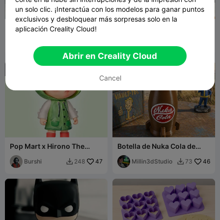
un solo clic. ¡Interactúa con los modelos para ganar puntos
exclusivos y desbloquear más sorpresas solo en la
Lámpara de Palomitas
Michael Jackson Smooth
aplicación Creality Cloud!
Yoshi
Criminal
theStonefox
62
VarietyImpressi
11
195
61


on45
Abrir en Creality Cloud

Cancel
Pop Mart x Hirono The
Botella de Nuka Cola de
Other One Series ~
Fallout
Amnesia ART TOY
Burshi
47
Millin3dStudio
46
248
73

