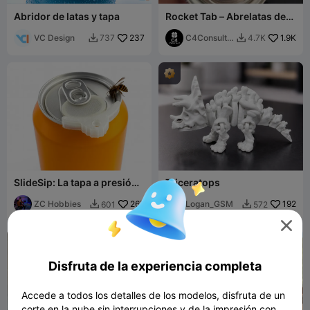
Abridor de latas y tapa
Rocket Tab – Abrelatas de
refrescos + Cubierta
VC Design
237
antiinsectos
C4Consulta
1.9K
737
4.7K


nt
SlideSip: La tapa a presión
Triceratops
para tu lata de refresco
ZC Hobbies
267
Logan_GSM
192
601
572



Disfruta de la experiencia completa
Accede a todos los detalles de los modelos, disfruta de un
corte en la nube sin interrupciones y de la impresión con