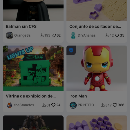
Batman sin CFS
Conjunto de cortador de
galletas y molde para cake
OrangeSs
62
pops con forma de corazón
DIYAnanas
35
193
42


9 en 1

Vitrina de exhibición de
Iron Man
Minecraft Kinder Joy
theStonefox
24
PRINTITO-
386
61
847


AdultsXXX3
D