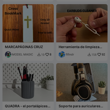
MARCAPÁGINAS CRUZ
Herramienta de limpieza
para auriculares
MODEL MAGIC
8
fifindr
92
19
158


QUADRA - el portalápices
Soporte para auriculares
de 4 compartimentos
de araña