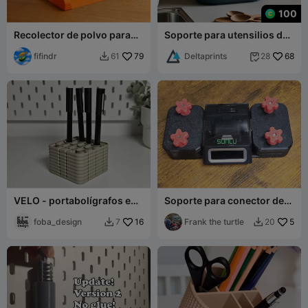
100
Recolector de polvo para
Soporte para utensilios de
lijado / esmerilado – Ajuste
cocina con 2
para aspiradora
fifindr
79
compartimentos como
Deltaprints
68
61
28


organizador
VELO - portabolígrafos en
Soporte para conector de
modo jarrón
filamento Sunlu FC01
foba_design
16
Frank the turtle
5
7
20

