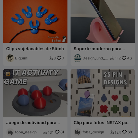
Clips sujetacables de Stitch
Soporte moderno para
móvil
BigSimi
7
Design_und_D
46
8
112


ruck
Juego de actividad para
Clip para fotos INSTAX para
gatos
tablero perforado SKADIS
foba_design
81
foba_design
68
131
124

