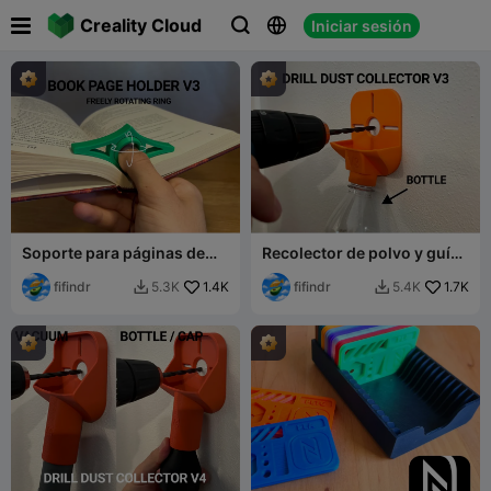

Creality Cloud
Iniciar sesión



Soporte para páginas de
Recolector de polvo y guía
libro V3
para taladro V3
fifindr
1.4K
fifindr
1.7K
5.3K
5.4K

