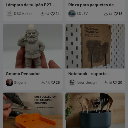
Lámpara de tulipán E27 -
Pinza para paquetes de
Múltiples piezas
harina, azúcar, etc...
DSCMaker
24
3DLEV
18
24
14


Gnomo Pensador
Notehook - soporte
inteligente para cuadernos
Stigern
26
en el panel perforado IKEA
foba_design
20
36
18


SKADIS