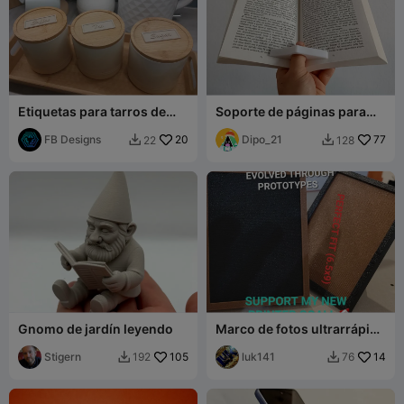
Etiquetas para tarros de
Soporte de páginas para
café, té y azúcar
libro con pulgar – Ayuda
FB Designs
20
para la lectura a una mano
Dipo_21
77
22
128


Gnomo de jardín leyendo
Marco de fotos ultrarrápido
para billetera (6.5x9) –
Stigern
105
Modular y ecológico
luk141
14
192
76

