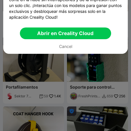
un solo clic. ¡Interactúa con los modelos para ganar puntos
exclusivos y desbloquear más sorpresas solo en la
Soporte para Monitor de
Caja de Hello Kitty
aplicación Creality Cloud!
Temperatura y Humedad
Xiaomi Mi 2
stoffies00711
108
3DMaR
50
141
171


Abrir en Creality Cloud

Cancel
Portafilamentos
Soporte para control
remoto
Sektor 7
1.4K
FreshPrintsB
256
59
659


Studios
A
