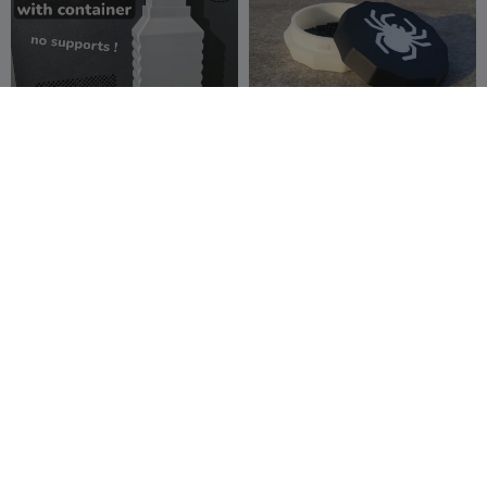
Tolva de desechos con
Conjunto de insectos para
contenedor de montaje
bromas con caja de encaje
rápido para K2 Pro
foba_design
45
a presión
foba_design
14
295
15


repisa basada para tu
Adorno de árbol de
convertidor de smart
Navidad de 2 colores
Mh3D
51
projjbhR
19
77
362

