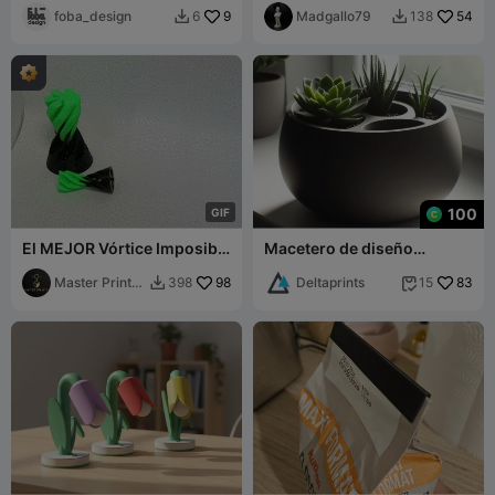
foba_design
9
Madgallo79
54
6
138


100
G
I
F
El MEJOR Vórtice Imposible
Macetero de diseño
de Paso
redondo con autorriego
Master Printer
98
Deltaprints
83
398
15


3D