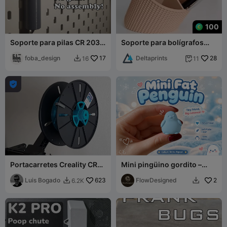
100
Soporte para pilas CR 2032
Soporte para bolígrafos
para tablero perforado
inclinado como
IKEA SKADIS
foba_design
17
organizador de estilo retro
Deltaprints
28
16
11



Portacarretes Creality CR10
Mini pingüino gordito –
Smart Pro
Colección divertida
Luis Bogado
623
FlowDesigned
2
6.2K

