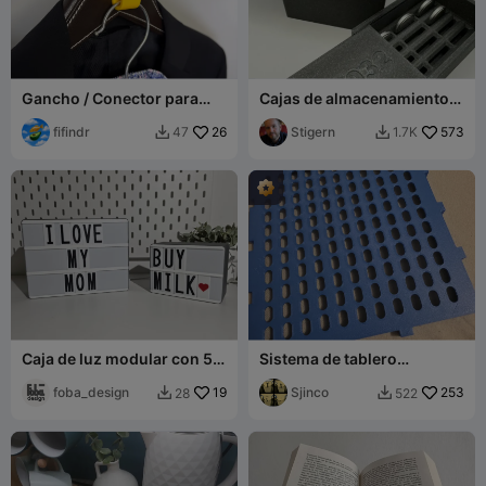
Gancho / Conector para
Cajas de almacenamiento
perchas
de baterías con tapa
fifindr
26
deslizante
Stigern
573
47
1.7K


Caja de luz modular con 52
Sistema de tablero
fichas intercambiables
perforado modular v1.0
foba_design
19
Sjinco
253
28
522

