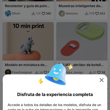
Recolector y guía de polvo
Muestras inteligentes de
para taladro V4
filamento | Muestras de
fifindr
560
color NFC
Molodos
243
1.1K
708


Modelo en miniatura de
DELVO - abridor de botellas
Akita Inu – Ultra detallado
minimalista y compacto
FlowDesigned
14
foba_design
38
38
57



Disfruta de la experiencia completa
Accede a todos los detalles de los modelos, disfruta de un
corte en la nube sin interrupciones y de la impresión con