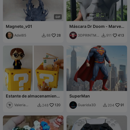
G
I
F
Magneto_v01
Máscara Dr Doom - Marvel
Doctor Doom Casco
Adel85
28
Cosplay FREE STL
3DPRINTMO
413
88
911


DELSTORE
Estante de almacenamiento
SuperMan
oculto de Super Mario
Valeria
120
Guarida3D
91
248
204


Momo Mattia