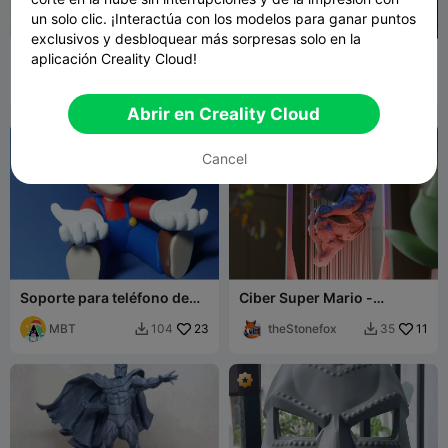
un solo clic. ¡Interactúa con los modelos para ganar puntos
exclusivos y desbloquear más sorpresas solo en la
Soporte para mando Mario
Invincible 3d model
aplicación Creality Cloud!
- Switch Pro - PS5 - Xbox
theStonefox
17
Deadlyred27
23
60
87


Abrir en Creality Cloud
Cancel
Soporte para teléfono de
Ciber Super Mario -
Super Mario / soporte para
Lámpara de hilos
teléfono - multicolor - sin
MBT
23
theStonefox
11
104
35


CFS