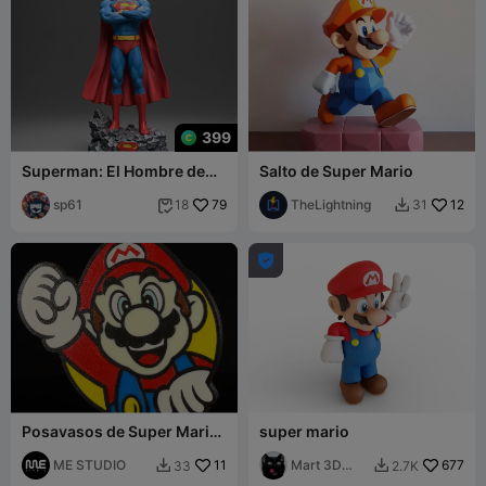
399
Superman: El Hombre de
Salto de Super Mario
Acero
sp61
79
TheLightning
12
18
31



Posavasos de Super Mario,
super mario
Arte mural
ME STUDIO
11
Mart 3D
677
33
2.7K


world