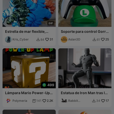
G
I
F
Estrella de mar flexible,
Soporte para control Gorra
juguete de estrella de mar
de Luigi
articulada
Kris_Cyber
31
Aslan3D
25
84
61


499
Lámpara Mario Power-Up
Estatua de Iron Man tras la
con bombilla versátil de
batalla
Polymeria
Polymeria
2.2K
Rabbit
17
141
34


Workshop