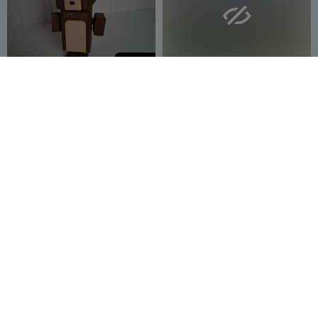

100
Bareeen Articulado - Super
Emma Frost Fanart
Aventura del Oso
Faxu
7
JONATHAN_all
40
4
83


1
Posavasos Super Mario
Figurilla de Superman
Yoshi, Arte de Pared
ME STUDIO
8
29flo
128
25
173

