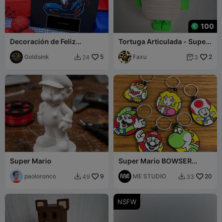
100
Decoración de Feliz
Tortuga Articulada - Super
Cumpleaños de Spider-
Bear Adventure
Man (4 colores)
Goldsink
5
Faxu
2
24
3


Super Mario
Super Mario BOWSER
KeyChain
paoloronco
9
ME STUDIO
20
49
33


NSFW