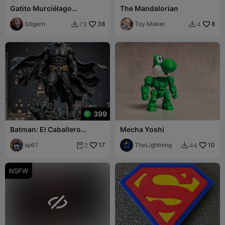
Gatito Murciélago
The Mandalorian
Regordete
Stigern
38
Toy Maker
8
73
4


399
Batman: El Caballero
Mecha Yoshi
Oscuro
sp61
17
TheLightning
10
2
44


NSFW
