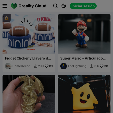

Creality Cloud
Iniciar sesión



Fidget Clicker y Llavero del
Super Mario - Articulado
Super Bowl
Multicolor
HomeDecor
89
TheLightning
38
200
196

