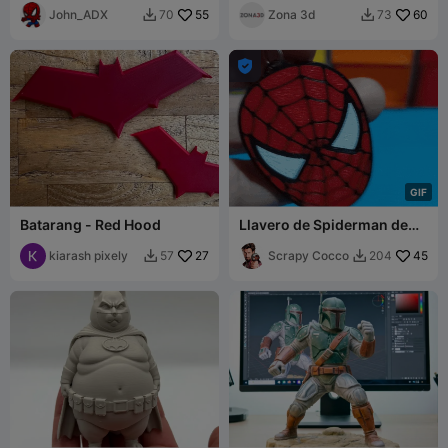
John_ADX
55
Zona 3d
60
70
73



G
I
F
Batarang - Red Hood
Llavero de Spiderman de
Doble Cara
kiarash pixely
27
Scrapy Cocco
45
57
204

