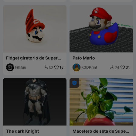
Fidget giratorio de Super
Pato Mario
Mario
Fillifuu
18
K3DPrint
31
32
74



The dark Knight
Macetero de seta de Super
Mario