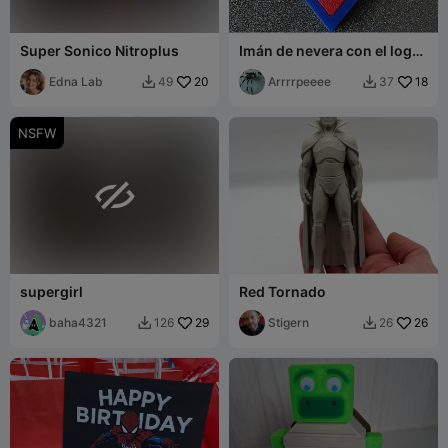
Super Sonico Nitroplus
Imán de nevera con el logo
de Superman - Multipartes,
Edna Lab
20
sin necesidad de CFS
Arrrrpeeee
18
49
37


NSFW

supergirl
Red Tornado
baha4321
29
Stigern
26
126
26

