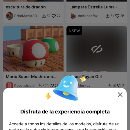
escultura de dragón
Lámpara Estrella Luma -
Super Mario Galaxy
PrintMania3D
22
theStonefox
26
67
71


NSFW

Mario Super Mushroom
Super Sayan Girl
Bowl (From Super Nintendo
World)
Popandsicle
257
Merxuv
7
529
15



Disfruta de la experiencia completa
Accede a todos los detalles de los modelos, disfruta de un
corte en la nube sin interrupciones y de la impresión con