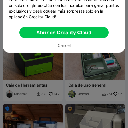
un solo clic. ¡Interactúa con los modelos para ganar puntos
exclusivos y desbloquear más sorpresas solo en la
Cajón para debajo de la
Gran caja de
aplicación Creality Cloud!
Creality K2 Pro
almacenamiento para
Ricc
160
herramientas y repuestos
Flo-3D
169
1.2K
654


Abrir en Creality Cloud
Cancel
Caja de Herramientas
Caja de uso general
Mbarak
142
Cascao
95
373
251


Zoabi
