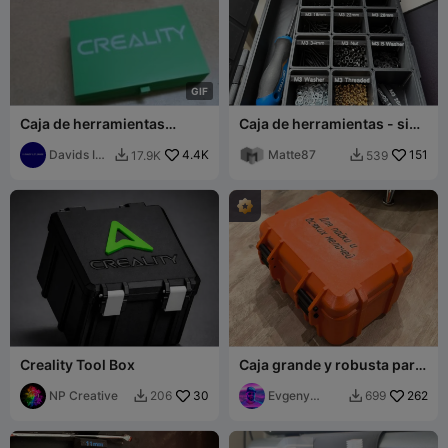
G
I
F
Caja de herramientas
Caja de herramientas - sin
Creality: Impresión en el
tornillos
lugar
Davids IT
4.4K
Matte87
151
17.9K
539


Garage
Creality Tool Box
Caja grande y robusta para
K2 PLUS
NP Creative
30
Evgeny
262
206
699


Gorkin