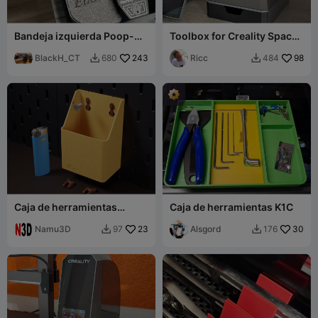
Bandeja izquierda Poop-
Toolbox for Creality Space
tool ender3 v3 KE/SE fácil
Pi Plus
de quitar para limpiar.
BlackH_CT
243
Ricc
98
680
484


Caja de herramientas
Caja de herramientas K1C
multiusos 2.2 – Montada en
pared y organizador Skadis
Namu3D
23
Alsgord
30
97
176

