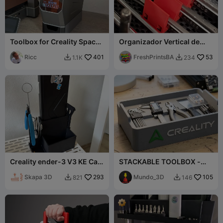
Toolbox for Creality Space
Organizador Vertical de
Pi
Herramientas (Llaves
Ricc
401
Ajustables, Carracas,
FreshPrintsBA
53
1.1K
234


Alicates)
Creality ender-3 V3 KE Caja
STACKABLE TOOLBOX -
de herramientas+espátula
CREALITY
Skapa 3D
293
Mundo_3D
105
821
146

