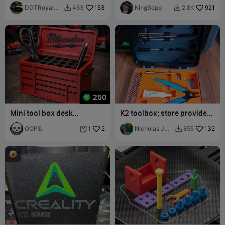
DDTRoyalBe
153
mediano)
KingSepp
921
463
2.8K


ggar
250
Mini tool box desk
K2 toolbox; store provided
organizer tool holder
tools; K2 K2combo K2pro
OOPS.
2
K2plus
Nicholas J
132
1
855


Kita