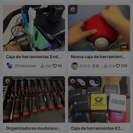
G
I
F
Caja de herramientas Ender
Nueva caja de herramientas
3 V3 Ke
Poké Ball
3Dlabcaxias
50
松先生-童趣
259
163
319


创造
Organizadores modulares
Caja de herramientas K2
de destornilladores
(diseño de tamaño