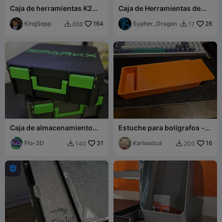
Caja de herramientas K2
Caja de Herramientas de
plus - Almacenamiento
Tornillos y Pernos para
KingSepp
164
Pequeños Constructores
Sypher_Dragon
26
658
17


Caja de almacenamiento
Estuche para bolígrafos -
grande Sparkx para
lápices -
herramientas y piezas de
Flo-3D
31
herramientas.gcode
Karlosdcd
16
140
200


repuesto
