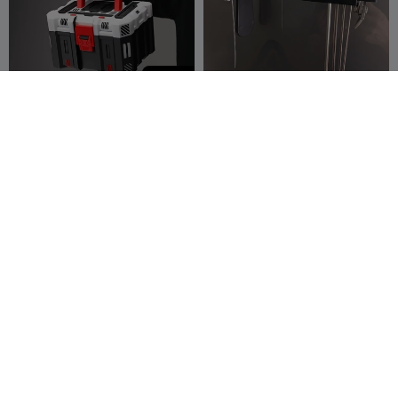
450
TOOLBOX XXL ULTRA —
Soporte lateral de
CAJA PRINT-IN-PLACE
herramientas K2 Plus
Pablo Inventos
58
COSFINN
397
11
1.4K


100
Soldering Iron Case
¡Base para Creality K1 / K1c
con cajón y compartimento
KPay
6
para herramientas!
BURNSKI
36
33
31

