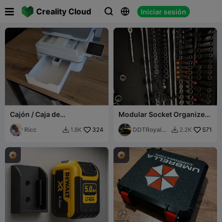

Creality Cloud
Iniciar sesión



Cajón / Caja de
Modular Socket Organizers
herramientas debajo de
(1/4 - 3/8 - 1/2)
Creality SPARKX i7
Ricc
324
DDTRoyalBe
571
1.8K
2.2K


ggar