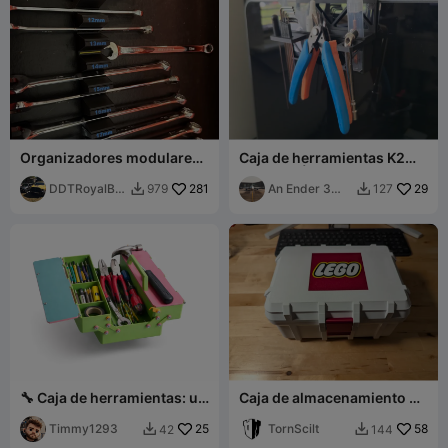
Organizadores modulares
Caja de herramientas K2
de llaves
Combo (Última: V1.1)
DDTRoyalBe
281
An Ender 3
29
979
127


ggar
User
🔧 Caja de herramientas: un
Caja de almacenamiento de
enfoque moderno de la
herramientas Lego
clásica caja de chapa
Timmy1293
25
TornScilt
58
42
144

