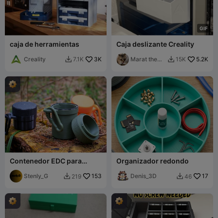
G
I
F
caja de herramientas
Caja deslizante Creality
Creality
3K
Marat the
5.2K
7.1K
15K


engineer
Contenedor EDC para
Organizador redondo
exteriores - Encaje a
presión
Stenly_G
153
Denis_3D
17
219
46

