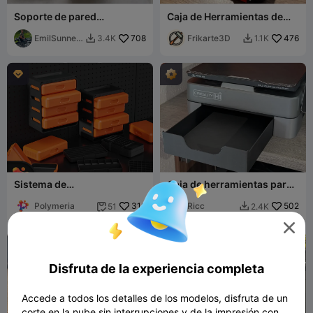
Soporte de pared
Caja de Herramientas de
compacto para baterías
Umbrella Corporation
DeWalt 20V/18V XR
EmilSunner
708
Frikarte3D
476
3.4K
1.1K


berg

Sistema de
Caja de herramientas para
almacenamiento de
Creality Hi
Polymeria
Polymeria
316
Ricc
502
51
2.4K



Disfruta de la experiencia completa
Accede a todos los detalles de los modelos, disfruta de un
corte en la nube sin interrupciones y de la impresión con