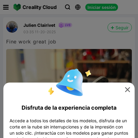

Creality Cloud
Iniciar sesión



Julien Clairivet
Seguir
03:35 11-20-2025
Fine work great job

Disfruta de la experiencia completa
Accede a todos los detalles de los modelos, disfruta de un
corte en la nube sin interrupciones y de la impresión con
un solo clic. ¡Interactúa con los modelos para ganar puntos