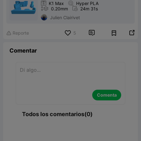

K1 Max

Hyper PLA

0.20mm

24m 31s
Julien Clairivet


Reporte
5

Comentar
Comenta
Todos los comentarios(0)