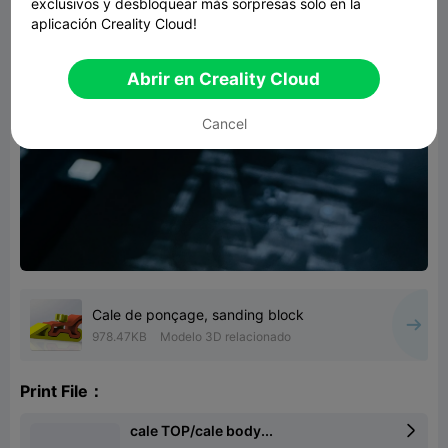
exclusivos y desbloquear más sorpresas solo en la
aplicación Creality Cloud!
Abrir en Creality Cloud
Cancel
Cale de ponçage, sanding block
978.47KB
Modelo 3D relacionado
Print File：
cale TOP/cale body...
