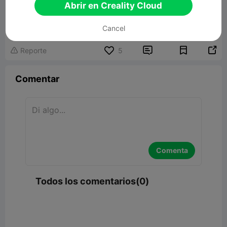
Abrir en Creality Cloud
Lily Dragon
65.79MB
Modelo 3D relacionado
Cancel


Reporte
5

Comentar
Comenta
Todos los comentarios(0)