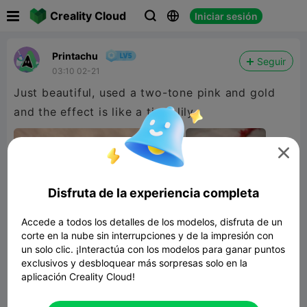

Creality Cloud
Iniciar sesión



Printachu
Seguir
03:10 02-21
Just beautiful, used a two-tone pink and gold
and the effect is like a tiger lily.

Disfruta de la experiencia completa
Accede a todos los detalles de los modelos, disfruta de un
corte en la nube sin interrupciones y de la impresión con
un solo clic. ¡Interactúa con los modelos para ganar puntos
exclusivos y desbloquear más sorpresas solo en la
aplicación Creality Cloud!