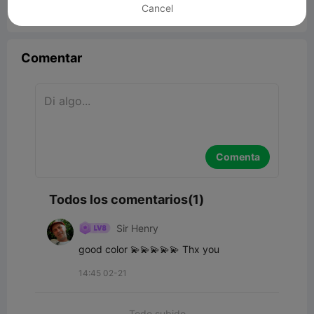
Cancel


Reporte
6
1

Comentar
Comenta
Todos los comentarios(1)
Sir Henry
good color 💫💫💫💫💫 Thx you
14:45 02-21
Todo subido