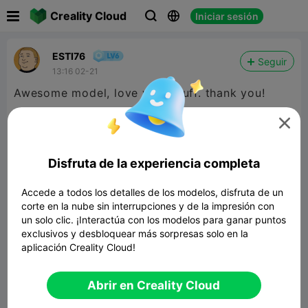

Creality Cloud
Iniciar sesión



ESTI76
Seguir
13:16 02-21
Awesome model, love your stuff. thank you!

Disfruta de la experiencia completa
Accede a todos los detalles de los modelos, disfruta de un
corte en la nube sin interrupciones y de la impresión con
un solo clic. ¡Interactúa con los modelos para ganar puntos
exclusivos y desbloquear más sorpresas solo en la
aplicación Creality Cloud!
Snow Patrol Gnomes
Abrir en Creality Cloud
36.90MB
Modelo 3D relacionado