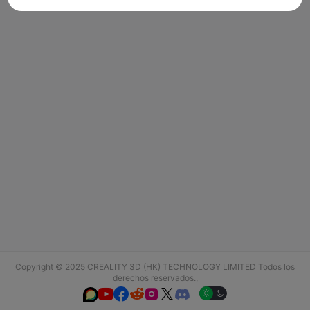
Copyright © 2025 CREALITY 3D (HK) TECHNOLOGY LIMITED Todos los
derechos reservados.,





