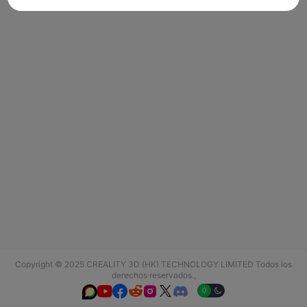
Copyright © 2025 CREALITY 3D (HK) TECHNOLOGY LIMITED Todos los
derechos reservados.,





