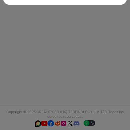
Copyright © 2025 CREALITY 3D (HK) TECHNOLOGY LIMITED Todos los
derechos reservados.,





