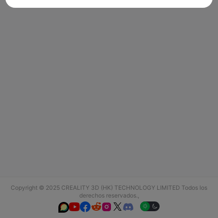
Copyright © 2025 CREALITY 3D (HK) TECHNOLOGY LIMITED Todos los
derechos reservados.,





