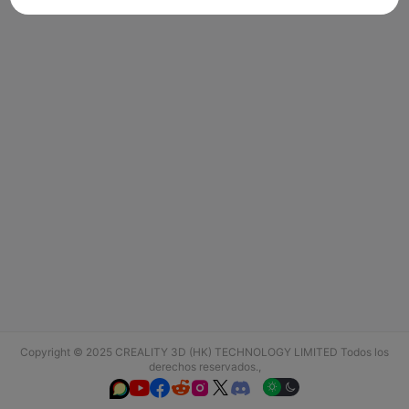
Copyright © 2025 CREALITY 3D (HK) TECHNOLOGY LIMITED Todos los
derechos reservados.,





