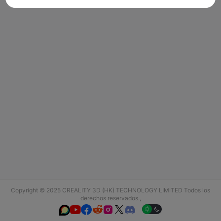
Copyright © 2025 CREALITY 3D (HK) TECHNOLOGY LIMITED Todos los
derechos reservados.,





