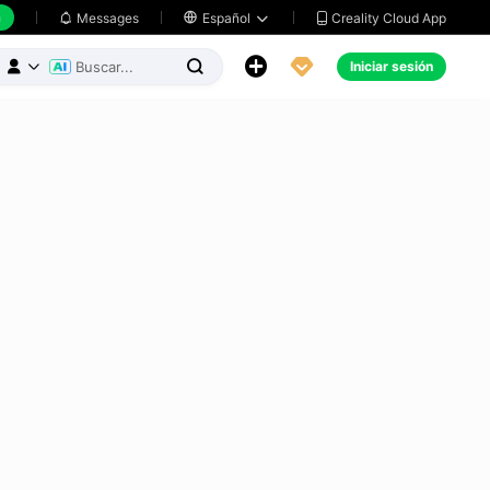
h
Creality Cloud App
Messages

Español





Iniciar sesión


