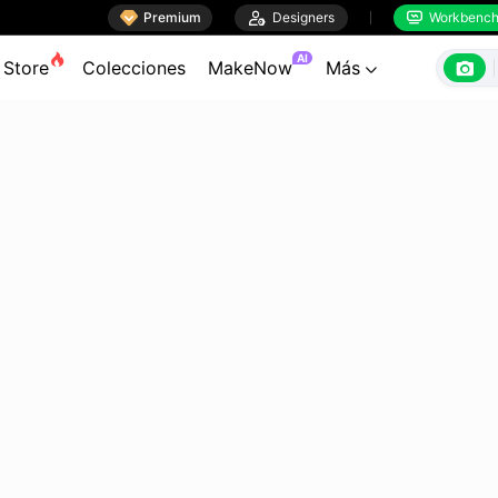

Premium

Designers
Workbenc


AI

Store
Colecciones
MakeNow
Más
