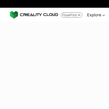
Explore
FlowPrint

