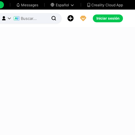
h
Creality Cloud App
Messages

Español





Iniciar sesión


