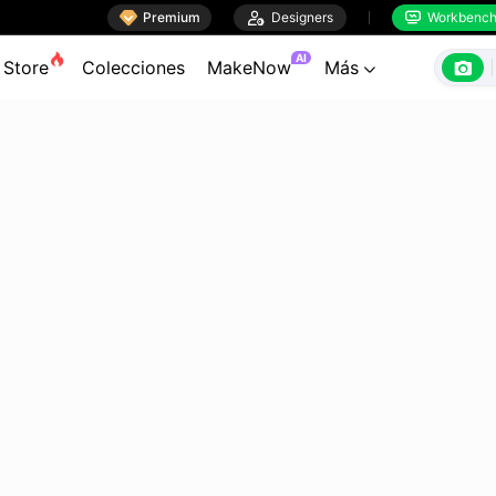

Premium

Designers
Workbenc


AI

Store
Colecciones
MakeNow
Más
