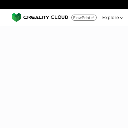
Explore
FlowPrint

