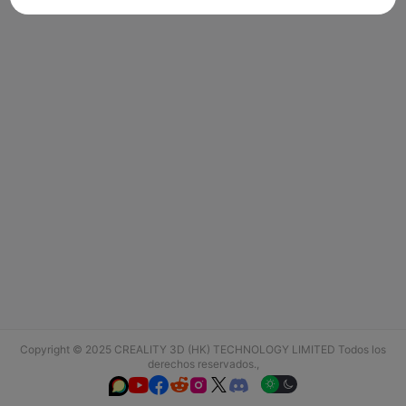
Copyright © 2025 CREALITY 3D (HK) TECHNOLOGY LIMITED Todos los
derechos reservados.,





