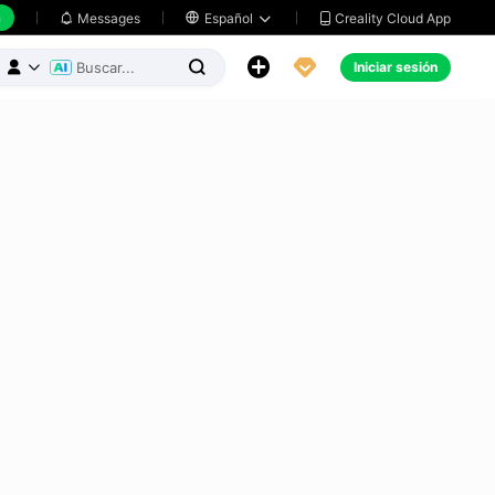
h
Creality Cloud App
Messages

Español





Iniciar sesión


