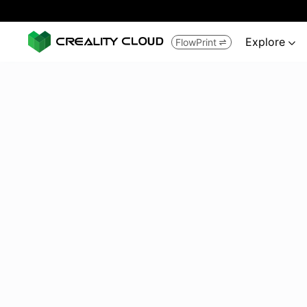
Explore
FlowPrint

