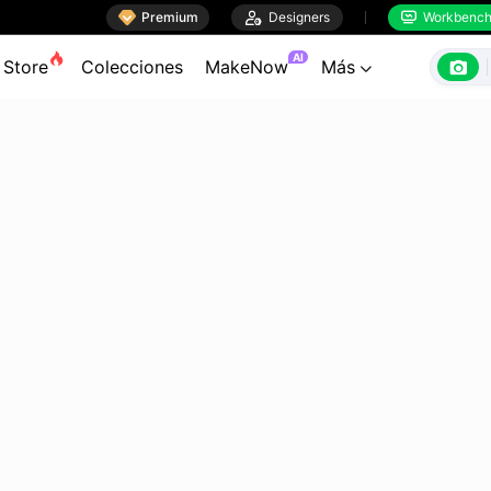

Premium

Designers
Workbenc


AI

Store
Colecciones
MakeNow
Más
