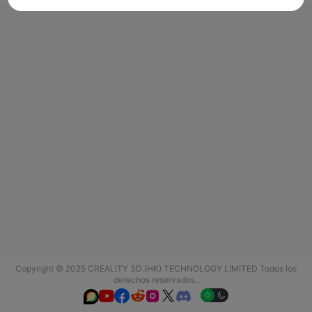
Copyright © 2025 CREALITY 3D (HK) TECHNOLOGY LIMITED Todos los
derechos reservados.,





