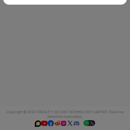
Copyright © 2025 CREALITY 3D (HK) TECHNOLOGY LIMITED Todos los
derechos reservados.,





