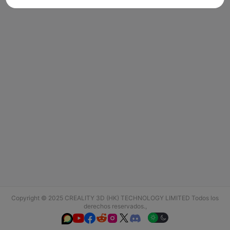
Copyright © 2025 CREALITY 3D (HK) TECHNOLOGY LIMITED Todos los
derechos reservados.,





