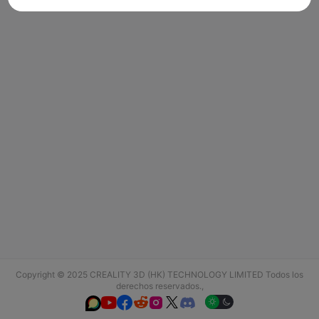
Copyright © 2025 CREALITY 3D (HK) TECHNOLOGY LIMITED Todos los
derechos reservados.,





