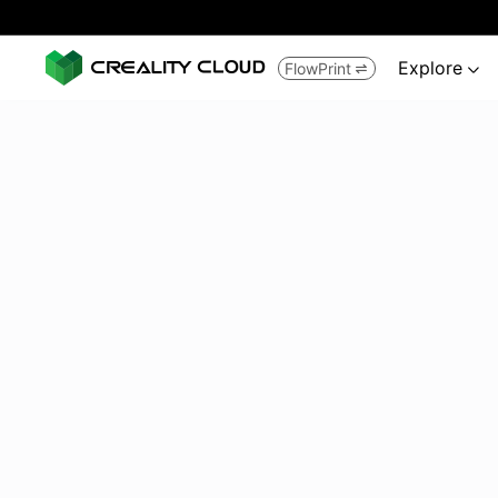
Explore
FlowPrint

