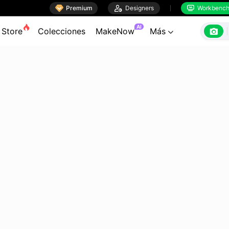

Premium

Designers
Workbenc


AI

Store
Colecciones
MakeNow
Más
