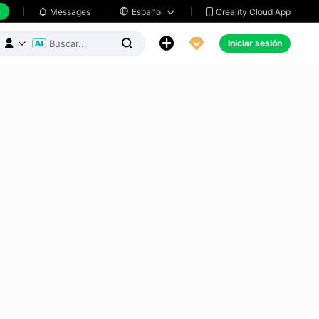
h
Creality Cloud App
Messages

Español





Iniciar sesión


