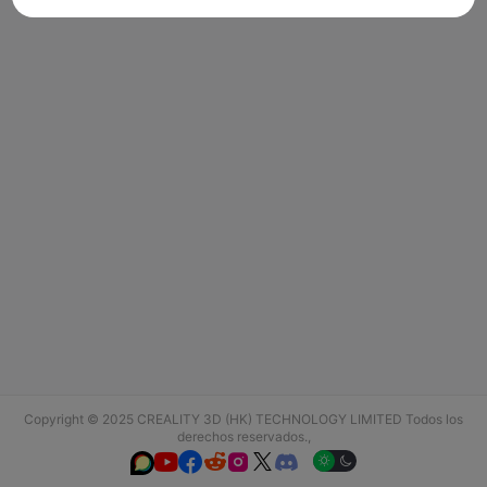
Copyright © 2025 CREALITY 3D (HK) TECHNOLOGY LIMITED Todos los
derechos reservados.,





