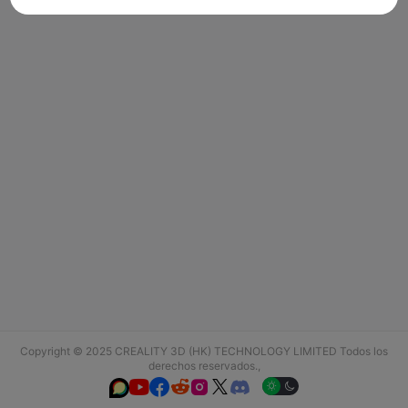
Copyright © 2025 CREALITY 3D (HK) TECHNOLOGY LIMITED Todos los
derechos reservados.,





