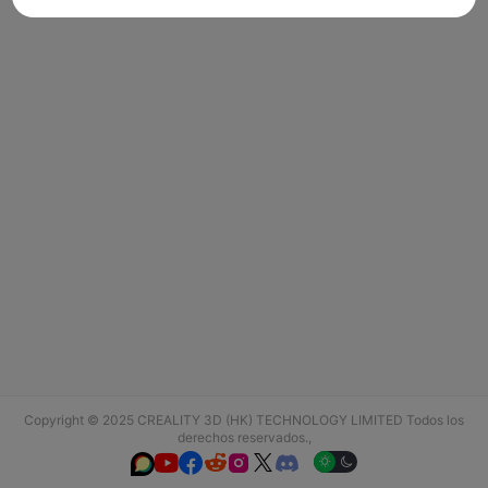
Copyright © 2025 CREALITY 3D (HK) TECHNOLOGY LIMITED Todos los
derechos reservados.,





