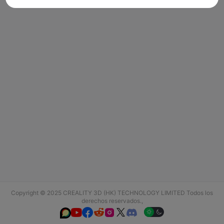
Copyright © 2025 CREALITY 3D (HK) TECHNOLOGY LIMITED Todos los
derechos reservados.,





